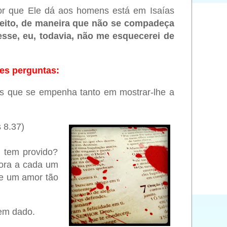
lor que Ele dá aos homens está em Isaías
peito, de maneira que não se compadeça
esse, eu, todavia, não me esquecerei de
tes perguntas:
s que se empenha tanto em mostrar-lhe a
 8.37)
 tem provido?
ora a cada um
de um amor tão
rem dado.