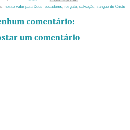
ls:
nosso valor para Deus
,
pecadores
,
resgate
,
salvação
,
sangue de Cristo
enhum comentário:
ostar um comentário