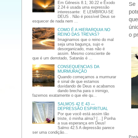
Em Gênesis 8.1; 30.22 e Êxodo
Se 
2.24 é usada uma expressão
pot
interessante: E LEMBROU-SE
DEUS . Não é possível Deus se
que
esquecer de nada nem ...
úni
COMO É A HIERARQUIA NO
o p
REINO DAS TREVAS?
Imaginamos que o reino do mal
seja uma bagunça, sujo e
desorganizado, mas não é
assim. Mesmo consciente de
que é um derrotado, Satanás é ...
CONSEQUENCIAS DA
MURMURAÇÃO
Quando começamos a murmurar
é sinal de que estamos
duvidando de Deus e acabamos
dando brecha para o inimigo,
fazemos exatamente o que ele qu...
SALMOS 42 E 43 —
DEPRESSÃO ESPIRITUAL
Por que você está assim tão
triste, ó minha alma? […] Ponha
a sua esperança em Deus!
Salmo 42.5 A depressão parece
ser uma condição...
Post