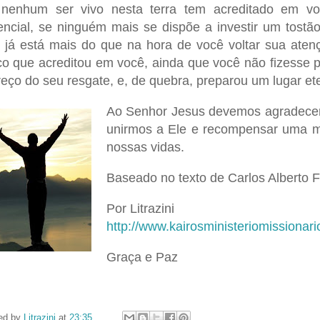
nenhum ser vivo nesta terra tem acreditado em v
encial, se ninguém mais se dispõe a investir um tostão
 já está mais do que na hora de você voltar sua aten
co que acreditou em você, ainda que você não fizesse 
reço do seu resgate, e, de quebra, preparou um lugar et
Ao Senhor Jesus devemos agradecer,
unirmos a Ele e recompensar uma mi
nossas vidas.
Baseado no texto de Carlos Alberto F
Por Litrazini
http://www.kairosministeriomissionari
Graça e Paz
ed by
Litrazini
at
23:35