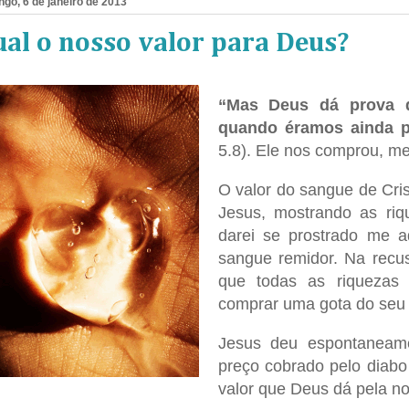
go, 6 de janeiro de 2013
al o nosso valor para Deus?
“Mas Deus dá prova 
quando éramos ainda p
5.8). Ele nos comprou, m
O valor do sangue de Cris
Jesus, mostrando as riq
darei se prostrado me a
sangue remidor. Na recu
que todas as riquezas
comprar uma gota do seu
Jesus deu espontaneam
preço cobrado pelo diab
valor que Deus dá pela no