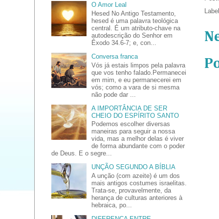
O Amor Leal
Labe
Hesed No Antigo Testamento,
hesed é uma palavra teológica
central. É um atributo-chave na
N
autodescrição do Senhor em
Êxodo 34.6-7; e, con...
Conversa franca
P
Vós já estais limpos pela palavra
que vos tenho falado.Permanecei
em mim, e eu permanecerei em
vós; como a vara de si mesma
não pode dar ...
A IMPORTÂNCIA DE SER
CHEIO DO ESPÍRITO SANTO
Podemos escolher diversas
maneiras para seguir a nossa
vida, mas a melhor delas é viver
de forma abundante com o poder
de Deus. E o segre...
UNÇÃO SEGUNDO A BÍBLIA
A unção (com azeite) é um dos
mais antigos costumes israelitas.
Trata-se, provavelmente, da
herança de culturas anteriores à
hebraica, po...
DIFERENÇA ENTRE