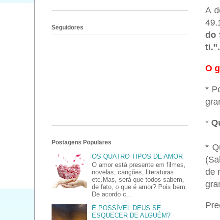
A d
49.
Seguidores
do 
ti.”.
O g
* P
gra
*
Q
Postagens Populares
* Q
OS QUATRO TIPOS DE AMOR
(Sa
O amor está presente em filmes,
de 
novelas, canções, literaturas
etc.Mas, será que todos sabem,
gra
de fato, o que é amor? Pois bem.
De acordo c...
Pre
É POSSÍVEL DEUS SE
ESQUECER DE ALGUÉM?