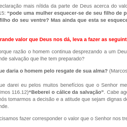
eclaração mais nítida da parte de Deus acerca do va
15:
“pode uma mulher esquecer-se de seu filho de 
filho do seu ventre? Mas ainda que esta se esquec
rande valor que Deus nos dá, leva a fazer as seguin
orque razão o homem continua desprezando a um Deu
nde salvação que lhe tem preparado?
ue daria o homem pelo resgate de sua alma?
(Marcos
ue darei eu pelos muitos benefícios que o Senhor me
lmos 116.12)
“Beberei o cálice da salvação”
. Cabe ag
nós tomarmos a decisão e a atitude que sejam dignas 
nde.
cisamos fazer corresponder o valor que o Senhor nos t