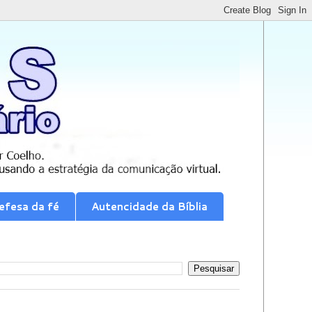
efesa da fé
Autencidade da Bíblia