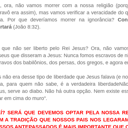
, ora, não vamos morrer com a nossa religião (po
aravô era assim), mas vamos verificar a veracidade do
a. Por que deveríamos morrer na ignorância?
Con
ertará
(João 8:32).
 que não ser liberto pelo Rei Jesus? Ora, não va
iseus que disseram a Jesus: Nunca fomos escravos de ni
ravos dos babilônios, dos persas, dos gregos, e agora
 não era desse tipo de liberdade que Jesus falava (e nos
a, para quem não sabe, é a verdadeira liberdadeN
us, serve ao diabo.
Não há outra opção. Nem existe es
car em cima do muro".
AÍ? SERÁ QUE DEVEMOS OPTAR PELA NOSSA R
M A TRADIÇÃO QUE NOSSOS PAIS NOS LEGARA
SSOS ANTEPASSADOS É MAIS IMPORTANTE QUE O