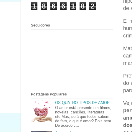
hip
1
8
6
6
1
8
2
de 
E n
Seguidores
hum
cri
Mat
cam
man
Pre
do 
par
Postagens Populares
Vej
OS QUATRO TIPOS DE AMOR
O amor está presente em filmes,
per
novelas, canções, literaturas
etc.Mas, será que todos sabem,
ani
de fato, o que é amor? Pois bem.
dos
De acordo c...