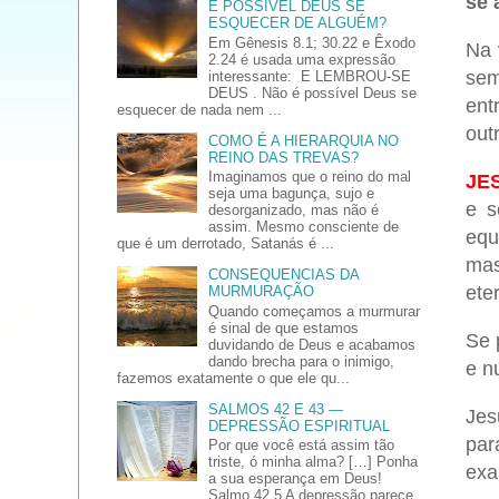
se 
É POSSÍVEL DEUS SE
ESQUECER DE ALGUÉM?
Em Gênesis 8.1; 30.22 e Êxodo
Na 
2.24 é usada uma expressão
sem
interessante: E LEMBROU-SE
DEUS . Não é possível Deus se
ent
esquecer de nada nem ...
out
COMO É A HIERARQUIA NO
REINO DAS TREVAS?
Imaginamos que o reino do mal
JE
seja uma bagunça, sujo e
e s
desorganizado, mas não é
assim. Mesmo consciente de
equ
que é um derrotado, Satanás é ...
mas
CONSEQUENCIAS DA
ete
MURMURAÇÃO
Quando começamos a murmurar
é sinal de que estamos
Se 
duvidando de Deus e acabamos
dando brecha para o inimigo,
e n
fazemos exatamente o que ele qu...
SALMOS 42 E 43 —
Jes
DEPRESSÃO ESPIRITUAL
par
Por que você está assim tão
triste, ó minha alma? […] Ponha
exa
a sua esperança em Deus!
Salmo 42.5 A depressão parece