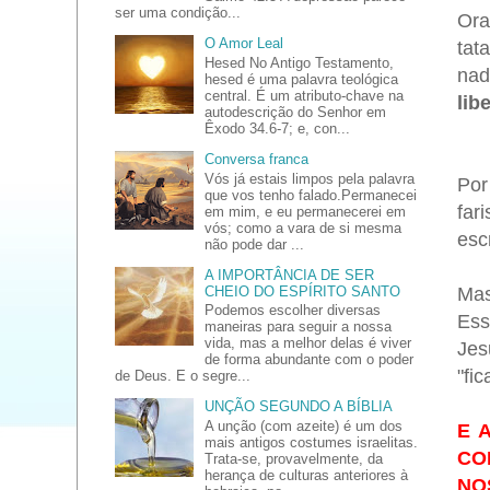
ser uma condição...
Ora
O Amor Leal
tat
Hesed No Antigo Testamento,
nad
hesed é uma palavra teológica
central. É um atributo-chave na
lib
autodescrição do Senhor em
Êxodo 34.6-7; e, con...
Conversa franca
Vós já estais limpos pela palavra
Por
que vos tenho falado.Permanecei
far
em mim, e eu permanecerei em
vós; como a vara de si mesma
esc
não pode dar ...
A IMPORTÂNCIA DE SER
CHEIO DO ESPÍRITO SANTO
Mas
Podemos escolher diversas
Ess
maneiras para seguir a nossa
vida, mas a melhor delas é viver
Jes
de forma abundante com o poder
"fi
de Deus. E o segre...
UNÇÃO SEGUNDO A BÍBLIA
A unção (com azeite) é um dos
E 
mais antigos costumes israelitas.
CO
Trata-se, provavelmente, da
herança de culturas anteriores à
NO