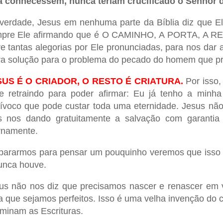
a conhecessem, nunca teriam crucificado o Senhor d
verdade, Jesus em nenhuma parte da Bíblia diz que El
pre Ele afirmando que é O CAMINHO, A PORTA, A
re tantas alegorias por Ele pronunciadas, para nos dar
ra solução para o problema do pecado do homem que pre
SUS É O CRIADOR, O RESTO É CRIATURA.
Por isso
e retraindo para poder afirmar: Eu já tenho a minh
ívoco que pode custar toda uma eternidade.
Jesus não
 nos dando gratuitamente a salvação com garantia
rnamente.
pararmos para pensar um pouquinho veremos que isso 
unca houve.
us não nos diz que precisamos nascer e renascer em v
a que sejamos perfeitos. Isso é uma velha invenção do
minam as Escrituras.