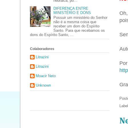
hebraica, po...
DIFERENÇA ENTRE
Oh,
MINISTÉRIO E DONS
Possuir um ministério do Senhor
poi
não é a mesma coisa que
receber um dom do Espírito
Santo. Para que recebamos os
Sen
dons do Espírito Santo, ...
Aut
Colaboradores
Litrazini
Por 
Litrazini
htt
Moacir Neto
Gra
Unknown
Post
Labe
N