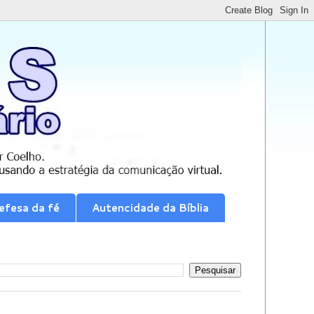
efesa da fé
Autencidade da Bíblia