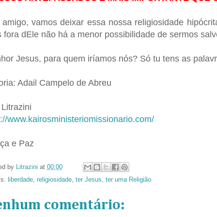
 amigo, vamos deixar essa nossa religiosidade hipócri
s fora dEle não há a menor possibilidade de sermos salv
hor Jesus, para quem iríamos nós? Só tu tens as palavra
oria: Adail Campelo de Abreu
Litrazini
p://www.kairosministeriomissionario.com/
ça e Paz
ed by
Litrazini
at
00:00
ls:
liberdade
,
religiosidade
,
ter Jesus
,
ter uma Religião
enhum comentário: