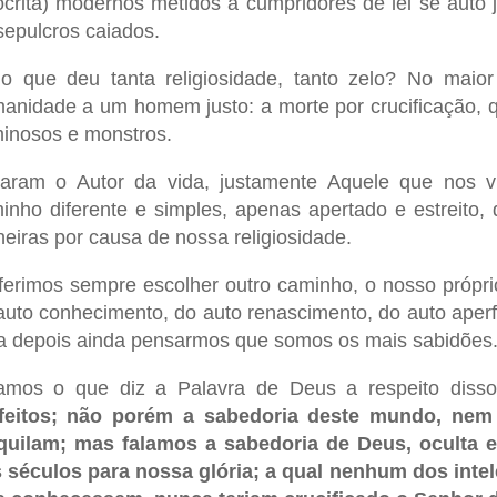
ócrita) modernos metidos a cumpridores de lei se auto
sepulcros caiados.
o que deu tanta religiosidade, tanto zelo? No maior
anidade a um homem justo: a morte por crucificação, 
minosos e monstros.
aram o Autor da vida, justamente Aquele que nos 
inho diferente e simples, apenas apertado e estreito,
eiras por causa de nossa religiosidade.
ferimos sempre escolher outro caminho, o nosso próprio
auto conhecimento, do auto renascimento, do auto aperf
a depois ainda pensarmos que somos os mais sabidões
amos o que diz a Palavra de Deus a respeito diss
feitos; não porém a sabedoria deste mundo, nem 
quilam; mas falamos a sabedoria de Deus, oculta 
 séculos para nossa glória; a qual nenhum dos int