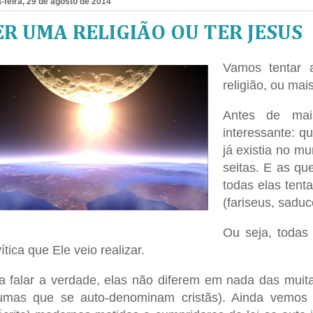
-feira, 29 de agosto de 2014
ER UMA RELIGIÃO OU TER JESUS
Vamos tentar a
religião, ou mai
Antes de mai
interessante: q
já existia no m
seitas.
E as que
todas elas tent
(fariseus, saduc
Ou seja, todas
ítica que Ele veio realizar.
a falar a verdade, elas não diferem em nada das mui
umas que se auto-denominam cristãs). Ainda vemos m