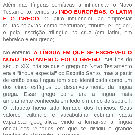
Além das línguas semíticas a influenciar o Novo
Testamento, temos as
INDO-EUROPÉIAS, O LATIM
E O GREGO
.
O latim influenciou ao emprestar
muitas palavras, como "centurião", "tributo" e "legião",
e pela inscrição trilíngüe na cruz (em latim, em
hebraico e em grego).
No entanto,
A LÍNGUA EM QUE SE ESCREVEU O
NOVO TESTAMENTO FOI O GREGO
.
Até fins do
século XIX, cria-se que o grego do Novo Testamento
era a "língua especial" do Espírito Santo, mas a partir
de então essa língua tem sido identificada como um
dos cinco estágios do desenvolvimento da língua
grega. Esse grego coiné era a língua mais
amplamente conhecida em todo o mundo do século I.
O alfabeto havia sido tomado dos fenícios. Seus
valores culturais e vocabulário cobriam vasta
expansão geográfica, vindo a tornar-se a língua
oficial dos reinados em que se dividiu o grande