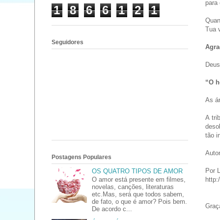
para 
1
8
6
6
1
2
1
Quand
Tua 
Seguidores
Agra
Deus
“O h
As ár
A tr
desob
tão i
Autor
Postagens Populares
Por L
OS QUATRO TIPOS DE AMOR
O amor está presente em filmes,
http:
novelas, canções, literaturas
etc.Mas, será que todos sabem,
de fato, o que é amor? Pois bem.
Gra
De acordo c...