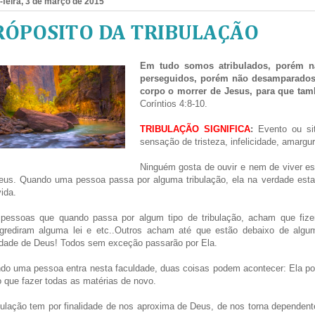
-feira, 3 de março de 2015
RÓPOSITO DA TRIBULAÇÃO
Em tudo somos atribulados, porém n
perseguidos, porém não desamparados,
corpo o morrer de Jesus, para que tam
Coríntios 4:8-10.
TRIBULAÇÃO SIGNIFICA
:
Evento ou sit
sensação de tristeza, infelicidade, amargur
Ninguém gosta de ouvir e nem de viver es
eus. Quando uma pessoa passa por alguma tribulação, ela na verdade es
ida.
pessoas que quando passa por algum tipo de tribulação, acham que fiz
sgrediram alguma lei e etc..Outros acham até que estão debaixo de algu
ldade de Deus! Todos sem exceção passarão por Ela.
o uma pessoa entra nesta faculdade, duas coisas podem acontecer: Ela pode
 que fazer todas as matérias de novo.
bulação tem por finalidade de nos aproxima de Deus, de nos torna dependent