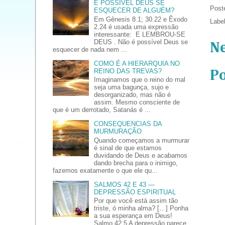
É POSSÍVEL DEUS SE
Post
ESQUECER DE ALGUÉM?
Em Gênesis 8.1; 30.22 e Êxodo
Labe
2.24 é usada uma expressão
interessante: E LEMBROU-SE
DEUS . Não é possível Deus se
N
esquecer de nada nem ...
COMO É A HIERARQUIA NO
REINO DAS TREVAS?
P
Imaginamos que o reino do mal
seja uma bagunça, sujo e
desorganizado, mas não é
assim. Mesmo consciente de
que é um derrotado, Satanás é ...
CONSEQUENCIAS DA
MURMURAÇÃO
Quando começamos a murmurar
é sinal de que estamos
duvidando de Deus e acabamos
dando brecha para o inimigo,
fazemos exatamente o que ele qu...
SALMOS 42 E 43 —
DEPRESSÃO ESPIRITUAL
Por que você está assim tão
triste, ó minha alma? […] Ponha
a sua esperança em Deus!
Salmo 42.5 A depressão parece