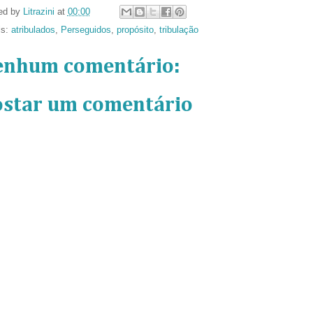
ed by
Litrazini
at
00:00
ls:
atribulados
,
Perseguidos
,
propósito
,
tribulação
enhum comentário:
ostar um comentário