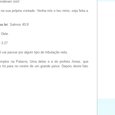
enderam isto!
a sua própria vontade. Venha nós o teu reino, seja feita a
a lei
. Salmos 40:8
 Dele.
 3.27
ai passar por algum tipo de tribulação nela.
emplos na Palavra; Uma delas e a do profeta Jonas, que
 foi para no ventre de um grande peixe. Depois deste fato