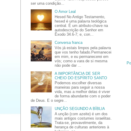
ser uma condição...
O Amor Leal
Hesed No Antigo Testamento,
hesed é uma palavra teológica
central. É um atributo-chave na
autodescrição do Senhor em
Êxodo 34.6-7; e, con...
Conversa franca
Vós já estais limpos pela palavra
que vos tenho falado.Permanecei
em mim, e eu permanecerei em
vós; como a vara de si mesma
Po
não pode dar ...
A IMPORTÂNCIA DE SER
CHEIO DO ESPÍRITO SANTO
Podemos escolher diversas
maneiras para seguir a nossa
vida, mas a melhor delas é viver
de forma abundante com o poder
de Deus. E o segre...
UNÇÃO SEGUNDO A BÍBLIA
A unção (com azeite) é um dos
mais antigos costumes israelitas.
Trata-se, provavelmente, da
herança de culturas anteriores à