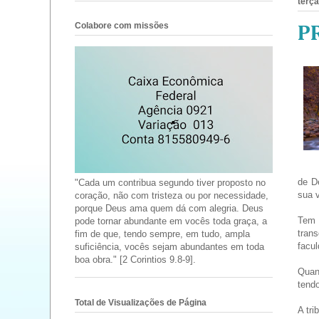
terça
Colabore com missões
P
de D
"Cada um contribua segundo tiver proposto no
sua v
coração, não com tristeza ou por necessidade,
porque Deus ama quem dá com alegria. Deus
Tem 
pode tornar abundante em vocês toda graça, a
tran
fim de que, tendo sempre, em tudo, ampla
facu
suficiência, vocês sejam abundantes em toda
boa obra." [2 Corintios 9.8-9].
Quand
tendo
Total de Visualizações de Página
A tri