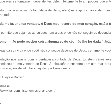
que eles se tornassem dependentes dele, infelizmente foram poucos que ent
o uma pessoa sai da faculdade de Deus, ele(a) esta apto a não andar mais n
vontade…
da-me fazer a tua vontade, ó Deus meu; dentro do meu coração, está a tu
 permite que sejamos atribulados, em áreas onde não conseguimos depender
omem não pode receber coisa alguma se do céu não lhe for dada.”
João
eas da sua vida onde você não consegue depende de Deus, certamente você v
ibulação nos alinha com a verdadeira vontade de Deus. Existem vários ex
edeceu a uma vontade de Deus. A tribulação o encontrou em alto mar, e ele
nusitado, ele decidiu fazer aquilo que Deus queria.
: Eloysio Barreto
itrazini
//www.kairosministeriomissionario.com/
ça
e Paz