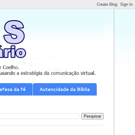
efesa da fé
Autencidade da Bíblia