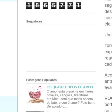
1
8
6
5
7
7
1
seg
des
com
Seguidores
ele
Uma
Tor
exp
rea
cad
Ace
Postagens Populares
ant
eva
OS QUATRO TIPOS DE AMOR
O amor está presente em filmes,
novelas, canções, literaturas
VOC
etc.Mas, será que todos sabem,
de fato, o que é amor? Pois bem.
por
De acordo c...
só 