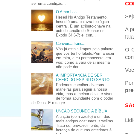
CO
ser uma condição...
O Amor Leal
Sej
Hesed No Antigo Testamento,
hesed é uma palavra teológica
central. É um atributo-chave na
A p
autodescrição do Senhor em
Êxodo 34.6-7; e, con...
fal
Conversa franca
Vós já estais limpos pela palavra
O G
que vos tenho falado.Permanecei
con
em mim, e eu permanecerei em
vós; como a vara de si mesma
não pode dar ...
Voc
A IMPORTÂNCIA DE SER
CHEIO DO ESPÍRITO SANTO
Por
Podemos escolher diversas
maneiras para seguir a nossa
pre
vida, mas a melhor delas é viver
de forma abundante com o poder
de Deus. E o segre...
SA
UNÇÃO SEGUNDO A BÍBLIA
A unção (com azeite) é um dos
Lid
mais antigos costumes israelitas.
Trata-se, provavelmente, da
herança de culturas anteriores à