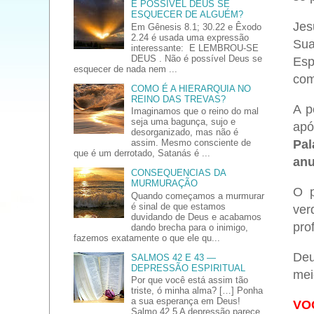
É POSSÍVEL DEUS SE
ESQUECER DE ALGUÉM?
Jes
Em Gênesis 8.1; 30.22 e Êxodo
2.24 é usada uma expressão
Sua
interessante: E LEMBROU-SE
DEUS . Não é possível Deus se
Esp
esquecer de nada nem ...
com
COMO É A HIERARQUIA NO
REINO DAS TREVAS?
A p
Imaginamos que o reino do mal
seja uma bagunça, sujo e
apó
desorganizado, mas não é
assim. Mesmo consciente de
Pal
que é um derrotado, Satanás é ...
anu
CONSEQUENCIAS DA
MURMURAÇÃO
O p
Quando começamos a murmurar
é sinal de que estamos
ver
duvidando de Deus e acabamos
pro
dando brecha para o inimigo,
fazemos exatamente o que ele qu...
Deu
SALMOS 42 E 43 —
DEPRESSÃO ESPIRITUAL
mei
Por que você está assim tão
triste, ó minha alma? […] Ponha
a sua esperança em Deus!
VO
Salmo 42.5 A depressão parece