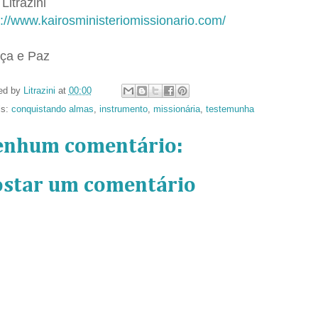
Litrazini
p://www.kairosministeriomissionario.com/
ça e Paz
ed by
Litrazini
at
00:00
ls:
conquistando almas
,
instrumento
,
missionária
,
testemunha
enhum comentário:
ostar um comentário