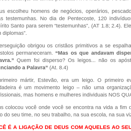
us escolheu homens de negócios, operários, pescad
s testemunhas. No dia de Pentecoste, 120 indivídu
írito Santo para serem “testemunhas”, (AT 1.8; 2.4). El
 diplomas”.
erseguição obrigou os cristãos primitivos a se espal
stolos permaneceram.
“Mas os que andavam disper
avra.”
Quem foi disperso? Os leigos... não os após
nciando a Palavra”
(At. 8.4)
rimeiro mártir, Estevão, era um leigo. O primeiro ev
dadeira é um movimento leigo – não uma organizaçã
fissionais, mas homens e mulheres individuais NOS QU
s colocou você onde você se encontra na vida a fim
o do seu time, no seu trabalho, na sua escola, na sua vi
CÊ É A LIGAÇÃO DE DEUS COM AQUELES AO SEU