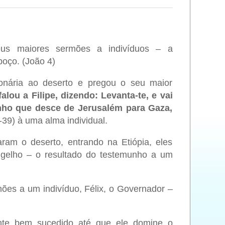
eus maiores sermões a indivíduos – a
poço. (João 4)
onária ao deserto e pregou o seu maior
alou a Filipe, dizendo: Levanta-te, e vai
inho que desce de Jerusalém para Gaza,
-39) à uma alma individual.
ram o deserto, entrando na Etiópia, eles
ngelho – o resultado do testemunho a um
ões a um indivíduo, Félix, o Governador –
te bem sucedido até que ele domine o