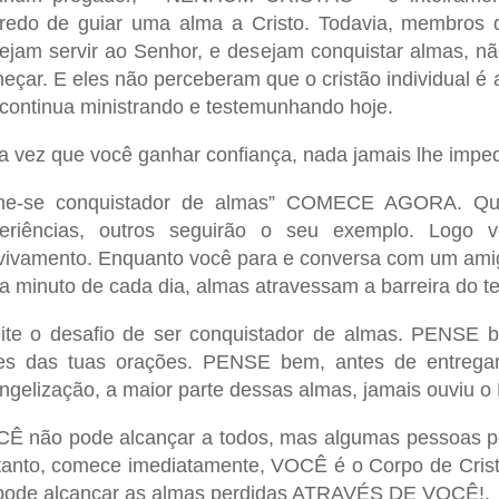
redo de guiar uma alma a Cristo. Todavia, membros d
ejam servir ao Senhor, e desejam conquistar almas, 
eçar. E eles não perceberam que o cristão individual é a
 continua ministrando e testemunhando hoje.
 vez que você ganhar confiança, nada jamais lhe impedi
ne-se conquistador de almas” COMECE AGORA. Quand
eriências, outros seguirão o seu exemplo. Log
vivamento. Enquanto você para e conversa com um amig
a minuto de cada dia, almas atravessam a barreira do t
ite o desafio de ser conquistador de almas. PENSE 
es das tuas orações. PENSE bem, antes de entregar
ngelização, a maior parte dessas almas, jamais ouviu
Ê não pode alcançar a todos, mas algumas pessoas po
tanto, comece imediatamente, VOCÊ é o Corpo de Cristo
pode alcançar as almas perdidas ATRAVÉS DE VOCÊ!.