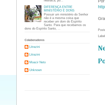
hebraica, po...
Por 
htt
DIFERENÇA ENTRE
MINISTÉRIO E DONS
Possuir um ministério do Senhor
Gra
não é a mesma coisa que
receber um dom do Espírito
Santo. Para que recebamos os
dons do Espírito Santo, ...
Post
Labe
Colaboradores
Litrazini
N
Litrazini
P
Moacir Neto
Unknown