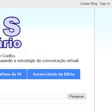
efesa da fé
Autencidade da Bíblia