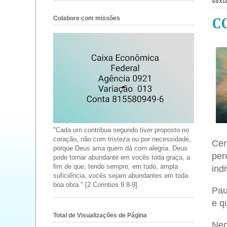
sexta
Colabore com missões
C
"Cada um contribua segundo tiver proposto no
coração, não com tristeza ou por necessidade,
Cen
porque Deus ama quem dá com alegria. Deus
per
pode tornar abundante em vocês toda graça, a
fim de que, tendo sempre, em tudo, ampla
ind
suficiência, vocês sejam abundantes em toda
boa obra." [2 Corintios 9.8-9].
Pau
e q
Total de Visualizações de Página
Nen