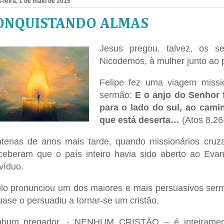
-feira, 1 de maio de 2015
ONQUISTANDO ALMAS
Jesus pregou, talvez, os s
Nicodemos, à mulher junto ao 
Felipe fez uma viagem missi
sermão:
E o anjo do Senhor f
para o lado do sul, ao cam
que está deserta…
(Atos 8.26
tenas de anos mais tarde, quando missionários cruza
ceberam que o país inteiro havia sido aberto ao Eva
ivíduo.
lo pronunciou um dos maiores e mais persuasivos serm
uase o persuadiu a tornar-se um cristão.
hum pregador, - NENHUM CRISTÃO – é inteiramen