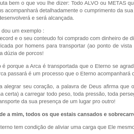
uta bem o que vou lhe dizer: Todo ALVO ou METAS que
s acompanhará detalhadamente o cumprimento da sua
desenvolverá e será alcançada.
 dou um exemplo :
ecord e o seu conteudo foi comprado com dinheiro de diz
ricada por homens para transportar (ao ponto de vist
a dúzia de porcos!
 é porque a Arca é transportada que o Eterno se agrada
rca passará é um processo que o Eterno acompanhará c
a alegrar seu coração, a palavra de Deus afirma que 
sa certa) a carregar todo peso, toda pressão, toda pers
ransporte da sua presença de um lugar pro outro!
de a mim, todos os que estais cansados e sobrecarre
terno tem condição de aliviar uma carga que Ele mesmo