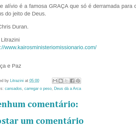
e alívio é a famosa GRAÇA que só é derramada para o
s do jeito de Deus.
Chris Duran.
Litrazini
p://www.kairosministeriomissionario.com/
ça e Paz
ed by
Litrazini
at
05:00
ls:
cansados
,
carregar o peso
,
Deus dá a Arca
enhum comentário:
ostar um comentário