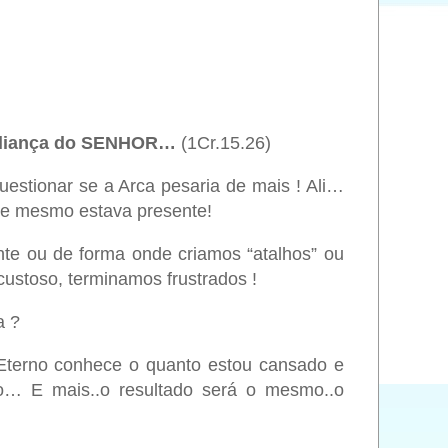
 Aliança do SENHOR…
(1Cr.15.26)
estionar se a Arca pesaria de mais ! Ali…
le mesmo estava presente!
te ou de forma onde criamos “atalhos” ou
custoso, terminamos frustrados !
a ?
 Eterno conhece o quanto estou cansado e
o… E mais..o resultado será o mesmo..o