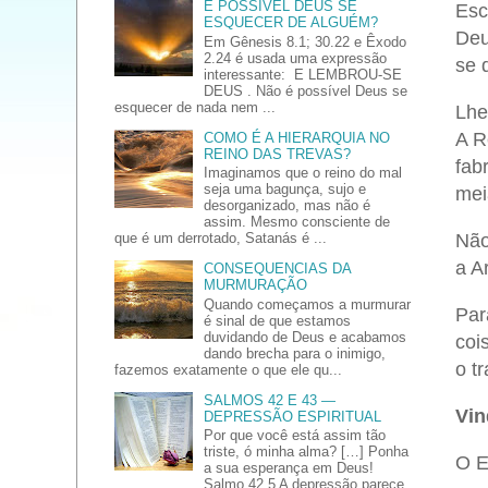
É POSSÍVEL DEUS SE
Esc
ESQUECER DE ALGUÉM?
Deu
Em Gênesis 8.1; 30.22 e Êxodo
2.24 é usada uma expressão
se 
interessante: E LEMBROU-SE
DEUS . Não é possível Deus se
esquecer de nada nem ...
Lhe
A R
COMO É A HIERARQUIA NO
REINO DAS TREVAS?
fab
Imaginamos que o reino do mal
seja uma bagunça, sujo e
mei
desorganizado, mas não é
assim. Mesmo consciente de
que é um derrotado, Satanás é ...
Não
a A
CONSEQUENCIAS DA
MURMURAÇÃO
Quando começamos a murmurar
Par
é sinal de que estamos
duvidando de Deus e acabamos
coi
dando brecha para o inimigo,
o t
fazemos exatamente o que ele qu...
SALMOS 42 E 43 —
Vin
DEPRESSÃO ESPIRITUAL
Por que você está assim tão
triste, ó minha alma? […] Ponha
O E
a sua esperança em Deus!
Salmo 42.5 A depressão parece