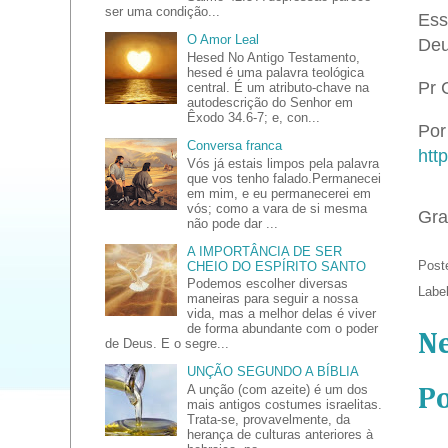
ser uma condição...
Ess
O Amor Leal
Deu
Hesed No Antigo Testamento,
hesed é uma palavra teológica
Pr 
central. É um atributo-chave na
autodescrição do Senhor em
Êxodo 34.6-7; e, con...
Por 
Conversa franca
htt
Vós já estais limpos pela palavra
que vos tenho falado.Permanecei
em mim, e eu permanecerei em
vós; como a vara de si mesma
Gra
não pode dar ...
A IMPORTÂNCIA DE SER
Post
CHEIO DO ESPÍRITO SANTO
Podemos escolher diversas
Labe
maneiras para seguir a nossa
vida, mas a melhor delas é viver
de forma abundante com o poder
N
de Deus. E o segre...
UNÇÃO SEGUNDO A BÍBLIA
A unção (com azeite) é um dos
P
mais antigos costumes israelitas.
Trata-se, provavelmente, da
herança de culturas anteriores à