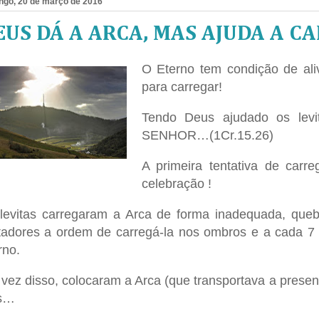
ngo, 20 de março de 2016
EUS DÁ A ARCA, MAS AJUDA A C
O Eterno tem condição de al
para carregar!
Tendo Deus ajudado os levi
SENHOR…(1Cr.15.26)
A primeira tentativa de carr
celebração !
levitas carregaram a Arca de forma inadequada, quebr
tadores a ordem de carregá-la nos ombros e a cada 7 p
rno.
vez disso, colocaram a Arca (que transportava a prese
is…