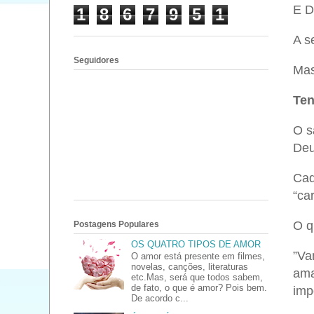
E D
1
8
6
7
9
5
1
A s
Seguidores
Mas
Ten
O s
Deu
Cad
“ca
O q
Postagens Populares
OS QUATRO TIPOS DE AMOR
”Va
O amor está presente em filmes,
novelas, canções, literaturas
ama
etc.Mas, será que todos sabem,
de fato, o que é amor? Pois bem.
imp
De acordo c...