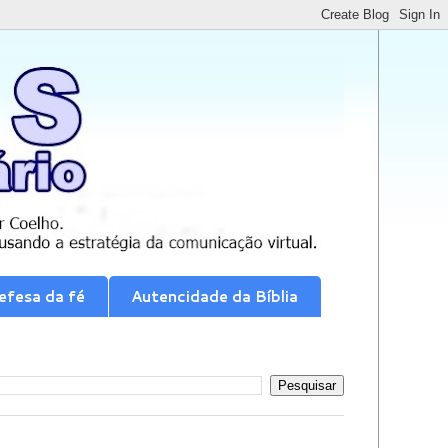
efesa da fé
Autencidade da Bíblia