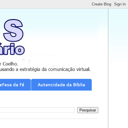
efesa da fé
Autencidade da Bíblia