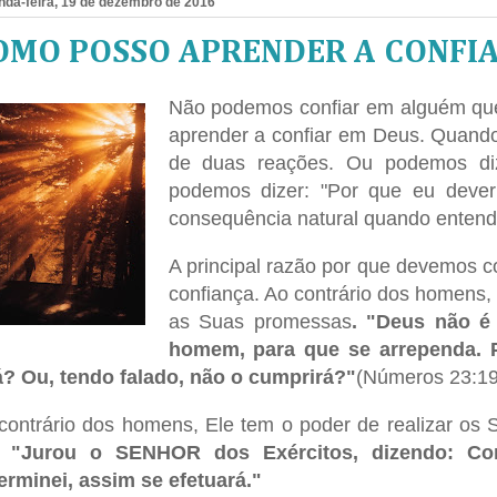
da-feira, 19 de dezembro de 2016
OMO POSSO APRENDER A CONFIA
Não podemos confiar em alguém qu
aprender a confiar em Deus. Quand
de duas reações. Ou podemos diz
podemos dizer: "Por que eu dever
consequência natural quando enten
A principal razão por que devemos c
confiança. Ao contrário dos homens,
as Suas promessas
. "Deus não é
homem, para que se arrependa. P
á? Ou, tendo falado, não o cumprirá?"
(Números 23:19
contrário dos homens, Ele tem o poder de realizar os S
:
"Jurou o SENHOR dos Exércitos, dizendo: Co
erminei, assim se efetuará."