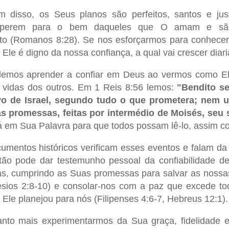
m disso, os Seus planos são perfeitos, santos e ju
operem para o bem daqueles que O amam e são
to (Romanos 8:28). Se nos esforçarmos para conhecer
 Ele é digno da nossa confiança, a qual vai crescer diar
emos aprender a confiar em Deus ao vermos como Ele
 vidas dos outros. Em 1 Reis 8:56 lemos:
"Bendito s
o de Israel, segundo tudo o que prometera; nem u
s promessas, feitas por intermédio de Moisés, seu 
á em Sua Palavra para que todos possam lê-lo, assim co
umentos históricos verificam esses eventos e falam da
stão pode dar testemunho pessoal da confiabilidade
as, cumprindo as Suas promessas para salvar as nossa
ésios 2:8-10) e consolar-nos com a paz que excede to
 Ele planejou para nós (Filipenses 4:6-7, Hebreus 12:1).
nto mais experimentarmos da Sua graça, fidelidade 