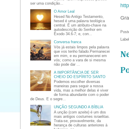
ser uma condição...
htt
O Amor Leal
Hesed No Antigo Testamento,
Gra
hesed é uma palavra teológica
central. É um atributo-chave na
autodescrição do Senhor em
Post
Êxodo 34.6-7; e, con...
Labe
Conversa franca
Vós já estais limpos pela palavra
que vos tenho falado.Permanecei
N
em mim, e eu permanecerei em
vós; como a vara de si mesma
não pode dar ...
P
A IMPORTÂNCIA DE SER
CHEIO DO ESPÍRITO SANTO
Podemos escolher diversas
maneiras para seguir a nossa
vida, mas a melhor delas é viver
de forma abundante com o poder
de Deus. E o segre...
UNÇÃO SEGUNDO A BÍBLIA
A unção (com azeite) é um dos
mais antigos costumes israelitas.
Trata-se, provavelmente, da
herança de culturas anteriores à