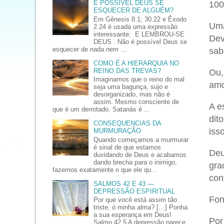
É POSSÍVEL DEUS SE
100
ESQUECER DE ALGUÉM?
Em Gênesis 8.1; 30.22 e Êxodo
Uma
2.24 é usada uma expressão
interessante: E LEMBROU-SE
Dev
DEUS . Não é possível Deus se
esquecer de nada nem ...
sab
COMO É A HIERARQUIA NO
REINO DAS TREVAS?
Ou,
Imaginamos que o reino do mal
amo
seja uma bagunça, sujo e
desorganizado, mas não é
assim. Mesmo consciente de
A e
que é um derrotado, Satanás é ...
dit
CONSEQUENCIAS DA
iss
MURMURAÇÃO
Quando começamos a murmurar
é sinal de que estamos
Deu
duvidando de Deus e acabamos
dando brecha para o inimigo,
gra
fazemos exatamente o que ele qu...
con
SALMOS 42 E 43 —
DEPRESSÃO ESPIRITUAL
Fon
Por que você está assim tão
triste, ó minha alma? […] Ponha
a sua esperança em Deus!
Por 
Salmo 42.5 A depressão parece