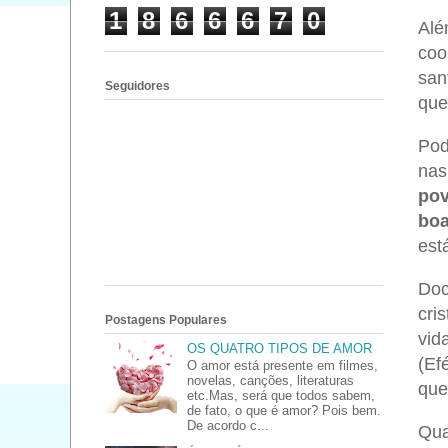
1
8
6
6
6
7
0
Alé
co
san
Seguidores
que
Pod
nas
pov
boa
est
Doc
cri
Postagens Populares
vid
OS QUATRO TIPOS DE AMOR
(Ef
O amor está presente em filmes,
novelas, canções, literaturas
que
etc.Mas, será que todos sabem,
de fato, o que é amor? Pois bem.
De acordo c...
Qua