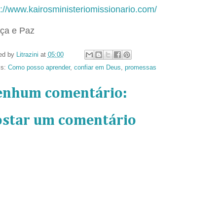
p://www.kairosministeriomissionario.com/
ça e Paz
ed by
Litrazini
at
05:00
ls:
Como posso aprender
,
confiar em Deus
,
promessas
enhum comentário:
ostar um comentário