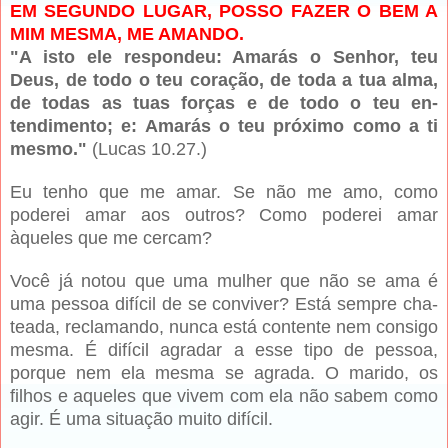
EM SEGUNDO LUGAR, POSSO FAZER O BEM A
MIM MESMA, ME AMANDO.
"A isto ele respondeu: Amarás o Senhor, teu
Deus, de todo o teu co­ração, de toda a tua alma,
de todas as tuas forças e de todo o teu en­
tendimento; e: Amarás o teu próxi­mo como a ti
mesmo."
(Lucas 10.27.)
Eu tenho que me amar. Se não me amo, como
poderei amar aos outros? Como poderei amar
àqueles que me cercam?
Você já notou que uma mulher que não se ama é
uma pessoa difí­cil de se conviver? Está sempre cha­
teada, reclamando, nunca está con­tente nem consigo
mesma. É difícil agradar a esse tipo de pessoa,
porque nem ela mesma se agrada. O marido, os
filhos e aqueles que vi­vem com ela não sabem como
agir. É uma situação muito difícil.