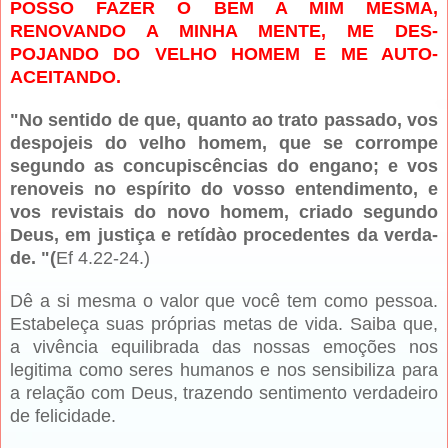
POSSO FAZER O BEM A MIM MESMA,
RENOVANDO A MINHA MENTE, ME DES­
POJANDO DO VELHO HOMEM E ME AUTO-
ACEITANDO.
"No sentido de que, quanto ao tra­to passado, vos
despojeis do velho homem, que se corrompe
segundo as concupiscências do engano; e vos
re­noveis no espírito do vosso entendi­mento, e
vos revistais do novo ho­mem, criado segundo
Deus, em jus­tiça e retídào procedentes da verda­
de. "(
Ef 4.22-24.)
Dê a si mesma o valor que você tem como pessoa.
Estabeleça suas próprias metas de vida. Saiba que,
a vivência equilibrada das nossas emoções nos
legitima como seres humanos e nos sensibiliza para
a relação com Deus, trazendo senti­mento verdadeiro
de felicidade.