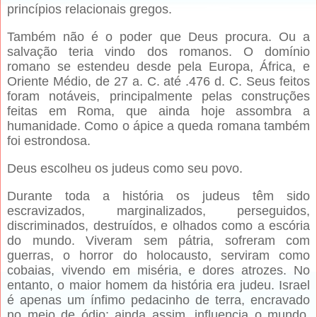
princípios relacionais gregos.
Também não é o poder que Deus procura. Ou a
salvação teria vindo dos romanos. O domínio
romano se estendeu desde pela Europa, África, e
Oriente Médio, de 27 a. C. até .476 d. C. Seus feitos
foram notáveis, principalmente pelas construções
feitas em Roma, que ainda hoje assombra a
humanidade. Como o ápice a queda romana também
foi estrondosa.
Deus escolheu os judeus como seu povo.
Durante toda a história os judeus têm sido
escravizados, marginalizados, perseguidos,
discriminados, destruídos, e olhados como a escória
do mundo. Viveram sem pátria, sofreram com
guerras, o horror do holocausto, serviram como
cobaias, vivendo em miséria, e dores atrozes. No
entanto, o maior homem da história era judeu. Israel
é apenas um ínfimo pedacinho de terra, encravado
no meio de ódio; ainda assim, influencia o mundo,