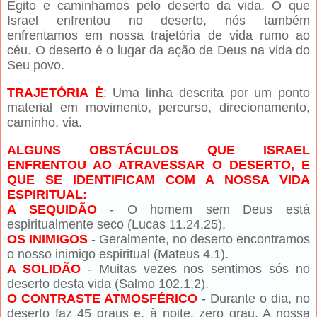
Egito e caminhamos pelo deserto da vida. O que
Israel enfrentou no deserto, nós também
enfrentamos em nossa trajetória de vida rumo ao
céu. O deserto é o lugar da ação de Deus na vida do
Seu povo.
TRAJETÓRIA É
: Uma linha descrita por um ponto
material em movimento, percurso, direcionamento,
caminho, via.
ALGUNS OBSTÁCULOS QUE ISRAEL
ENFRENTOU AO ATRAVESSAR O DESERTO, E
QUE SE IDENTIFICAM COM A NOSSA VIDA
ESPIRITUAL:
A SEQUIDÃO
- O homem sem Deus está
espiritualmente seco (Lucas 11.24,25).
OS INIMIGOS
- Geralmente, no deserto encontramos
o nosso inimigo espiritual (Mateus 4.1).
A SOLIDÃO
- Muitas vezes nos sentimos sós no
deserto desta vida (Salmo 102.1,2).
O CONTRASTE ATMOSFÉRICO
- Durante o dia, no
deserto faz 45 graus e, à noite, zero grau. A nossa