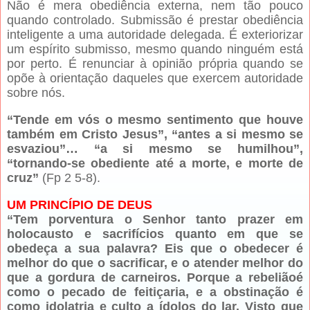
Não é mera obediência externa, nem tão pouco
quando controlado. Submissão é prestar obediência
inteligente a uma autoridade delegada. É exteriorizar
um espírito submisso, mesmo quando ninguém está
por perto. É renunciar à opinião própria quando se
opõe à orientação daqueles que exercem autoridade
sobre nós.
“Tende em vós o mesmo sentimento que houve
também em Cristo Jesus”, “antes a si mesmo se
esvaziou”… “a si mesmo se humilhou”,
“tornando-se obediente até a morte, e morte de
cruz”
(Fp 2 5-8).
UM PRINCÍPIO DE DEUS
“Tem porventura o Senhor tanto prazer em
holocausto e sacrifícios quanto em que se
obedeça a sua palavra? Eis que o obedecer é
melhor do que o sacrificar, e o atender melhor do
que a gordura de carneiros. Porque a rebeliãoé
como o pecado de feitiçaria, e a obstinação é
como idolatria e culto a ídolos do lar. Visto que