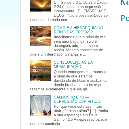
N
Em Gênesis 8.1; 30.22 e Êxodo
2.24 é usada uma expressão
interessante: E LEMBROU-SE
DEUS . Não é possível Deus se
P
esquecer de nada nem ...
COMO É A HIERARQUIA NO
REINO DAS TREVAS?
Imaginamos que o reino do mal
seja uma bagunça, sujo e
desorganizado, mas não é
assim. Mesmo consciente de
que é um derrotado, Satanás é ...
CONSEQUENCIAS DA
MURMURAÇÃO
Quando começamos a murmurar
é sinal de que estamos
duvidando de Deus e acabamos
dando brecha para o inimigo,
fazemos exatamente o que ele qu...
SALMOS 42 E 43 —
DEPRESSÃO ESPIRITUAL
Por que você está assim tão
triste, ó minha alma? […] Ponha
a sua esperança em Deus!
Salmo 42.5 A depressão parece
ser uma condição...