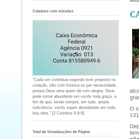
sexta
Colabore com missões
C
"Cada um contribua segundo tiver proposto no
coração, não com tristeza ou por necessidade,
alc
porque Deus ama quem dá com alegria. Deus
pode tornar abundante em vocês toda graça, a
gra
fim de que, tendo sempre, em tudo, ampla
suficiência, vocês sejam abundantes em toda
O s
boa obra." [2 Corintios 9.8-9].
131
Dep
Total de Visualizações de Página
tem