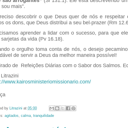
 são arrogantes”
(Sl 131.1). Ele está descrevendo um
 sou mais”.
reciso descobrir o que Deus quer de nós e respeitar 
os os dons, que Deus distribui a seu bel-prazer (Rm 12.6
cisamos aprender a lidar com o sucesso, para que ele
 sarjetas da vida (Pv 16.18).
ndo o orgulho toma conta de nós, o desejo pecamino
dável de servir a Deus da melhor maneira possível!
irado de Refeições Diárias com o Sabor dos Salmos. Edi
Litrazini
p://www.kairosministeriomissionario.com/
Paz
ça
e
ed by
Litrazini
at
05:00
ls:
agitados
,
calma
,
tranquilidade