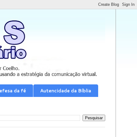
efesa da fé
Autencidade da Bíblia