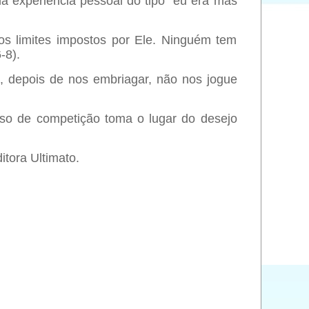
a experiência pessoal do tipo “eu era mas
os limites impostos por Ele. Ninguém tem
-8).
, depois de nos embriagar, não nos jogue
so de competição toma o lugar do desejo
tora Ultimato.