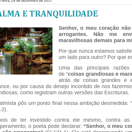
-feira, 29 de dezembro de 2017
ALMA E TRANQUILIDADE
Senhor, o meu coração não
arrogantes. Não me en
maravilhosas demais para m
Por que nunca estamos satisfe
um lado para outro? Por que 
Uma das principais razõe
de “
coisas grandiosas e mar
atrás de coisas grandes e e
ance, ou por causa do desejo incontido de nos fazermos
ndiosas, como registram outras versões das Escrituras.
almista pôs um ponto final nessa ambição desmedida: 
.2).
ois de ter investido contra ele mesmo, contra as
peramento, o poeta pode declarar:
“Senhor, o meu co