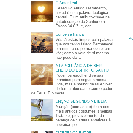
O Amor Leal
Hesed No Antigo Testamento,
hesed é uma palavra teológica
central. É um atributo-chave na
autodescrição do Senhor em
Êxodo 34.6-7; e, con...
Conversa franca
Po
Vós já estais limpos pela palavra
que vos tenho falado.Permanecei
em mim, e eu permanecerei em
vós; como a vara de si mesma
não pode dar ...
A IMPORTÂNCIA DE SER
CHEIO DO ESPÍRITO SANTO
Podemos escolher diversas
maneiras para seguir a nossa
vida, mas a melhor delas é viver
de forma abundante com o poder
de Deus. E o segre...
UNÇÃO SEGUNDO A BÍBLIA
A unção (com azeite) é um dos
mais antigos costumes israelitas.
Trata-se, provavelmente, da
herança de culturas anteriores à
hebraica, po...
DIFERENÇA ENTRE