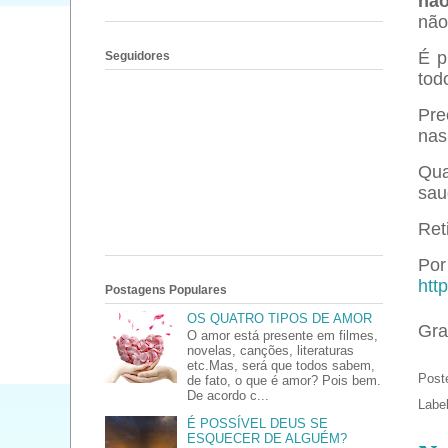
não
não
É p
Seguidores
tod
Pre
nas
Qua
sau
Ret
Por 
htt
Postagens Populares
OS QUATRO TIPOS DE AMOR
Gra
O amor está presente em filmes,
novelas, canções, literaturas
etc.Mas, será que todos sabem,
Post
de fato, o que é amor? Pois bem.
De acordo c...
Labe
É POSSÍVEL DEUS SE
ESQUECER DE ALGUÉM?