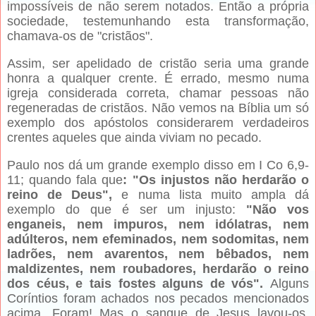
impossíveis de não serem notados. Então a própria
sociedade, testemunhando esta transformação,
chamava-os de "cristãos".
Assim, ser apelidado de cristão seria uma grande
honra a qualquer crente. É errado, mesmo numa
igreja considerada correta, chamar pessoas não
regeneradas de cristãos. Não vemos na Bíblia um só
exemplo dos apóstolos considerarem verdadeiros
crentes aqueles que ainda viviam no pecado.
Paulo nos dá um grande exemplo disso em I Co 6,9-
11; quando fala que
: "Os injustos não herdarão o
reino de Deus",
e numa lista muito ampla dá
exemplo do que é ser um injusto:
"Não vos
enganeis, nem impuros, nem idólatras, nem
adúlteros, nem efeminados, nem sodomitas, nem
ladrões, nem avarentos, nem bêbados, nem
maldizentes, nem roubadores, herdarão o reino
dos céus, e tais fostes alguns de vós".
Alguns
Coríntios foram achados nos pecados mencionados
acima. Foram! Mas o sangue de Jesus lavou-os,