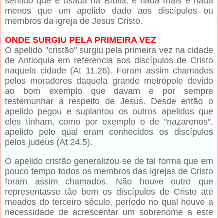
sentido que é usada na Bíblia, é nada mais e nada
menos que um apelido dado aos discípulos ou
membros da igreja de Jesus Cristo.
ONDE SURGIU PELA PRIMEIRA VEZ
O apelido "cristão" surgiu pela primeira vez na cidade
de Antioquia em referencia aos discípulos de Cristo
naquela cidade (At 11,26). Foram assim chamados
pelos moradores daquela grande metrópole devido
ao bom exemplo que davam e por sempre
testemunhar a respeito de Jesus. Desde então o
apelido pegou e suplantou os outros apelidos que
eles tinham, como por exemplo o de "nazarenos",
apelido pelo qual eram conhecidos os discípulos
pelos judeus (At 24,5).
O apelido cristão generalizou-se de tal forma que em
pouco tempo todos os membros das igrejas de Cristo
foram assim chamados. Não houve outro que
representasse tão bem os discípulos de Cristo até
meados do terceiro século, período no qual houve a
necessidade de acrescentar um sobrenome a este