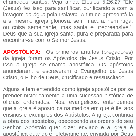
chamados santos. Veja ainda Efésios 5.26,27 “Ele
(Jesus) fez isso para santificar, purificando-a com a
lavagem da água pela Palavra. A fim de apresentá-la
a si mesmo igreja gloriosa, sem mácula, nem ruga,
ou coisa semelhante, mas santa e irrepreensível”.
Deus que a sua igreja santa, pura e preparada para
encontrar-se com o Senhor Jesus.
APOSTÓLICA:
Os primeiros arautos (pregadores)
da igreja foram os Apóstolos de Jesus Cristo. Por
isso a igreja se chama apostólica. Os apóstolos
anunciaram, e escreveram o Evangelho de Jesus
Cristo, o Filho de Deus, crucificado e ressuscitado.
Alguns a tem entendido como igreja apostólica por se
prender historicamente a uma sucessão histórica de
oficiais ordenados. Nós, evangélicos, entendemos
que a igreja é apostólica na medida em que é fiel aos
ensinos e exemplos dos Apóstolos. A igreja continua
a obra dos apóstolos, obedecendo as ordens do seu
Senhor. Apóstolo quer dizer enviado e a igreja é
apostólica quando é, efetivamente, enviada por Deus