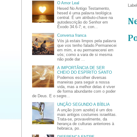
O Amor Leal
Labe
Hesed No Antigo Testamento,
hesed é uma palavra teológica
central. É um atributo-chave na
N
autodescrição do Senhor em
Êxodo 34.6-7; e, con...
Conversa franca
P
Vós já estais limpos pela palavra
que vos tenho falado.Permanecei
em mim, e eu permanecerei em
vós; como a vara de si mesma
não pode dar ...
A IMPORTÂNCIA DE SER
CHEIO DO ESPÍRITO SANTO
Podemos escolher diversas
maneiras para seguir a nossa
vida, mas a melhor delas é viver
de forma abundante com o poder
de Deus. E o segre...
UNÇÃO SEGUNDO A BÍBLIA
A unção (com azeite) é um dos
mais antigos costumes israelitas.
Trata-se, provavelmente, da
herança de culturas anteriores à
hebraica, po...
DIFERENÇA ENTRE