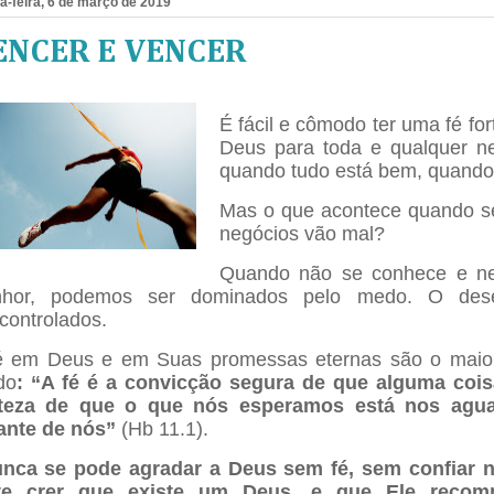
a-feira, 6 de março de 2019
ENCER E VENCER
É fácil e cômodo ter uma fé for
Deus para toda e qualquer n
quando tudo está bem, quando 
Mas o que acontece quando se
negócios vão mal?
Quando não se conhece e ne
nhor, podemos ser dominados pelo medo. O des
controlados.
é em Deus e em Suas promessas eternas são o maior
do
: “A fé é a convicção segura de que alguma coi
teza de que o que nós esperamos está nos agu
ante de nós”
(Hb 11.1).
nca se pode agradar a Deus sem fé, sem confiar n
ve crer que existe um Deus, e que Ele recom