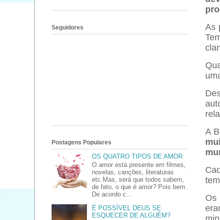
pr
As 
Seguidores
Tem
cla
Qua
uma
Des
aut
rel
A B
mui
Postagens Populares
mun
OS QUATRO TIPOS DE AMOR
O amor está presente em filmes,
Cad
novelas, canções, literaturas
tem
etc.Mas, será que todos sabem,
de fato, o que é amor? Pois bem.
De acordo c...
Os 
era
É POSSÍVEL DEUS SE
ESQUECER DE ALGUÉM?
min