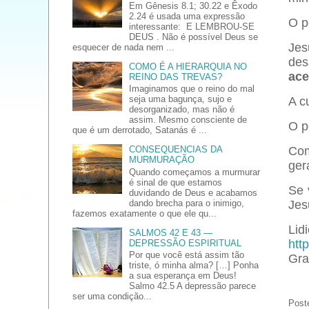
Em Gênesis 8.1; 30.22 e Êxodo
2.24 é usada uma expressão
O p
interessante: E LEMBROU-SE
DEUS . Não é possível Deus se
Jes
esquecer de nada nem ...
des
COMO É A HIERARQUIA NO
ace
REINO DAS TREVAS?
Imaginamos que o reino do mal
seja uma bagunça, sujo e
A c
desorganizado, mas não é
assim. Mesmo consciente de
O p
que é um derrotado, Satanás é ...
CONSEQUENCIAS DA
Com
MURMURAÇÃO
ger
Quando começamos a murmurar
é sinal de que estamos
Se 
duvidando de Deus e acabamos
dando brecha para o inimigo,
Jes
fazemos exatamente o que ele qu...
Lidi
SALMOS 42 E 43 —
htt
DEPRESSÃO ESPIRITUAL
Por que você está assim tão
Gra
triste, ó minha alma? […] Ponha
a sua esperança em Deus!
Salmo 42.5 A depressão parece
ser uma condição...
Post