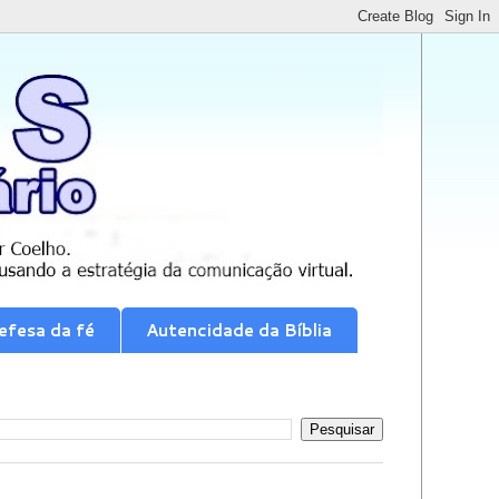
efesa da fé
Autencidade da Bíblia