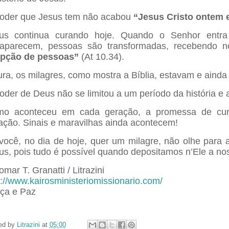
oder que Jesus tem não acabou
“Jesus Cristo ontem 
us continua curando hoje. Quando o Senhor entr
aparecem, pessoas são transformadas, recebendo 
pção de pessoas”
(At 10.34).
ura, os milagres, como mostra a Bíblia, estavam e ainda
oder de Deus não se limitou a um período da história e
o aconteceu em cada geração, a promessa de cura
ação. Sinais e maravilhas ainda acontecem!
você, no dia de hoje, quer um milagre, não olhe para a
us, pois tudo é possível quando depositamos n’Ele a nos
omar T. Granatti / Litrazini
p://www.kairosministeriomissionario.com/
ça e Paz
ed by
Litrazini
at
05:00