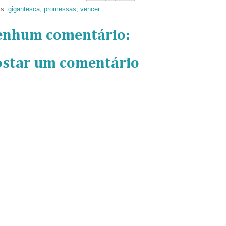
ls:
gigantesca
,
promessas
,
vencer
enhum comentário:
ostar um comentário