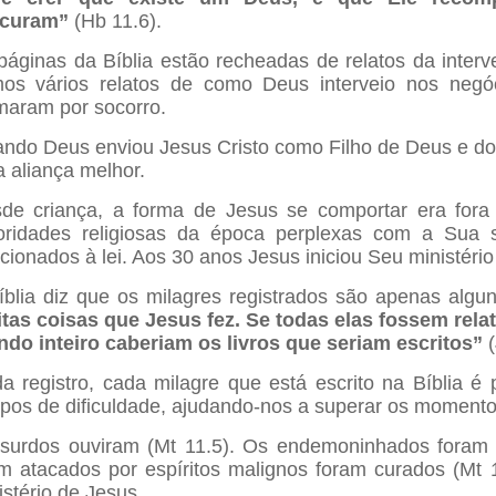
ocuram”
(Hb 11.6).
páginas da Bíblia estão recheadas de relatos da interv
os vários relatos de como Deus interveio nos neg
maram por socorro.
ndo Deus enviou Jesus Cristo como Filho de Deus e do h
 aliança melhor.
de criança, a forma de Jesus se comportar era for
oridades religiosas da época perplexas com a Sua 
acionados à lei. Aos 30 anos Jesus iniciou Seu ministério
íblia diz que os milagres registrados são apenas algun
tas coisas que Jesus fez. Se todas elas fossem rel
do inteiro caberiam os livros que seriam escritos”
a registro, cada milagre que está escrito na Bíblia 
pos de dificuldade, ajudando-nos a superar os moment
surdos ouviram (Mt 11.5). Os endemoninhados foram l
m atacados por espíritos malignos foram curados (Mt 
istério de Jesus.