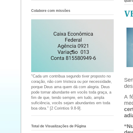
quart
Colabore com missões
V
"Cada um contribua segundo tiver proposto no
Se
coração, não com tristeza ou por necessidade,
des
porque Deus ama quem dá com alegria. Deus
pode tornar abundante em vocês toda graça, a
A f
fim de que, tendo sempre, em tudo, ampla
me
suficiência, vocês sejam abundantes em toda
boa obra." [2 Corintios 9.8-9].
cer
adi
“Nu
Total de Visualizações de Página
de