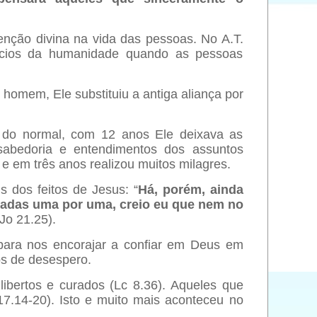
enção divina na vida das pessoas. No A.T.
ócios da humanidade quando as pessoas
omem, Ele substituiu a antiga aliança por
a do normal, com 12 anos Ele deixava as
sabedoria e entendimentos dos assuntos
 e em três anos realizou muitos milagres.
s dos feitos de Jesus: “
Há, porém, ainda
atadas uma por uma, creio eu que nem no
(Jo 21.25).
é para nos encorajar a confiar em Deus em
os de desespero.
ibertos e curados (Lc 8.36). Aqueles que
17.14-20). Isto e muito mais aconteceu no