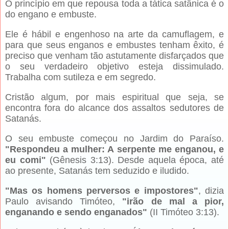
O princípio em que repousa toda a tática satânica é o
do engano e embuste.
Ele é hábil e engenhoso na arte da camuflagem, e
para que seus enganos e embustes tenham êxito, é
preciso que venham tão astutamente disfarçados que
o seu verdadeiro objetivo esteja dissimulado.
Trabalha com sutileza e em segredo.
Cristão algum, por mais espiritual que seja, se
encontra fora do alcance dos assaltos sedutores de
Satanás.
O seu embuste começou no Jardim do Paraíso.
"Respondeu a mulher: A serpente me enganou, e
eu comi"
(Gênesis 3:13). Desde aquela época, até
ao presente, Satanás tem seduzido e iludido.
"Mas os homens perversos e impostores"
, dizia
Paulo avisando Timóteo,
"irão de mal a pior,
enganando e sendo enganados"
(II Timóteo 3:13).