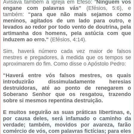
Avisava também à igreja em Éfeso: "
Ninguém vos
engane com palavras vás"
(Efésios, 5:6), e
também:
"para que não mais sejamos como
meninos, agitados de um lado para outro, e
levados ao redor por todo vento de doutrina, pela
artimanha dos homens, pela astúcia com que
induzem ao erro."
(Efésios, 4:14).
Sim, haverá número cada vez maior de falsos
mestres e pregadores, à medida que os tempos se
aproximarem do fim. Como disse o Apóstolo Pedro:
"Haverá entre vós falsos mestres, os quais
introduzirão dissimuladamente heresias
destruidoras, até ao ponto de renegarem o
Soberano Senhor que os resgatou, trazendo
sobre si mesmos repentina destruição.
E muitos seguirão as suas práticas libertinas, e,
por causa deles, será infamado o caminho da
verdade; também, movidos por avareza, farão
comércio de vós, com palavras fictícias; para eles