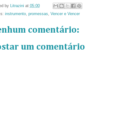
ed by
Litrazini
at
05:00
ls:
instrumento
,
promessas
,
Vencer e Vencer
enhum comentário:
ostar um comentário