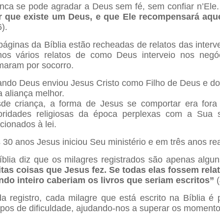
nca se pode agradar a Deus sem fé, sem confiar n’Ele
r que existe um Deus, e que Ele recompensará aq
).
páginas da Bíblia estão recheadas de relatos das interv
os vários relatos de como Deus interveio nos neg
maram por socorro.
ndo Deus enviou Jesus Cristo como Filho de Deus e do h
 aliança melhor.
de criança, a forma de Jesus se comportar era for
oridades religiosas da época perplexas com a Sua 
acionados à lei.
 30 anos Jesus iniciou Seu ministério e em três anos rea
íblia diz que os milagres registrados são apenas algu
tas coisas que Jesus fez. Se todas elas fossem rel
do inteiro caberiam os livros que seriam escritos”
(
a registro, cada milagre que está escrito na Bíblia 
pos de dificuldade, ajudando-nos a superar os moment