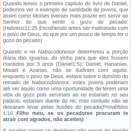
Quando lemos o primeiro capitulo do livro de Daniel,
podemos ver o exemplo de santidade de jovens, que
assim como Moises tiveram mais prazer em servir ao
Senhor do que sentir o gozo do pecado:
(Hebreus11:25 Escolhendo antes ser maltratado com
o povo de Deus, do que por um pouco de tempo ter o
gozo do pecado)
Quando o rei Nabucodonosor determinou a porção
diária das iguarias, do vinho para que eles fossem
mantidos por 3 anos (Daniel1:5); Daniel, Hananias,
Misael e Azarias, não se iludiram com aquilo,
enquanto o povo de Deus, estava sobre o domínio do
reinado de Nabucodonosor, estes jovens poderiam
até ver aquilo como uma oportunidade de terem uma
vida de gozo pois serviriam ao rei estariam no seu
palácio, estariam diante do rei, mas contudo não se
deixaram levar pelas ilusões do pecado(Provérbios
1:10
Filho meu, se os pecadores procuram te
atrair com agrados, não aceites)
E aqueles jovens se decidiram não comer da porção