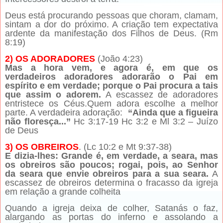
Deus está procurando pessoas que choram, clamam,
sintam a dor do próximo. A criação tem expectativa
ardente da manifestação dos Filhos de Deus. (Rm
8:19)
2) OS ADORADORES
(João 4:23)
Mas a hora vem, e agora é, em que os
verdadeiros adoradores adorarão o Pai em
espírito e em verdade; porque o Pai procura a tais
que assim o adorem.
A escassez de adoradores
entristece os Céus.Quem adora escolhe a melhor
parte. A verdadeira adoração:
“Ainda que a figueira
não floresça...”
Hc 3:17-19 Hc 3:2 e Ml 3:2 – Juízo
de Deus
3) OS OBREIROS
. (Lc 10:2 e Mt 9:37-38)
E dizia-lhes: Grande é, em verdade, a seara, mas
os obreiros são poucos; rogai, pois, ao Senhor
da seara que envie obreiros para a sua seara.
A
escassez de obreiros determina o fracasso da igreja
em relação a grande colheita
Quando a igreja deixa de colher, Satanás o faz,
alargando as portas do inferno e assolando a