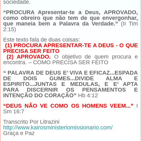
sociedade.
“PROCURA Apresentar-te a Deus, APROVADO,
como obreiro que não tem de que envergonhar,
que maneia bem a Palavra da Verdade.”
(II Tim
2:15)
Este texto fala de duas coisas:
(1) PROCURA APRESENTAR-TE A DEUS - O QUE
PRECISA SER FEITO
(2) APROVADO.
O objetivo de quem procura e
encontra. – COMO PRECISA SER FEITO
“ PALAVRA DE DEUS E’ VIVA E EFICAZ...ESPADA
DE DOIS GUMES...DIVIDE ALMA E
ESPIRITO...JUNTAS E MEDULAS, E E’ APTA
PARA DISCERNIR OS PENSAMENTOS E
INTENÇÃO DO CORAÇÃO”
Hb 4:12
“DEUS NÃO VE COMO OS HOMENS VEEM...”
I
Sm 16:7
Transcrito Por Litrazini
http://www.kairosministeriomissionario.com/
Graça e Paz