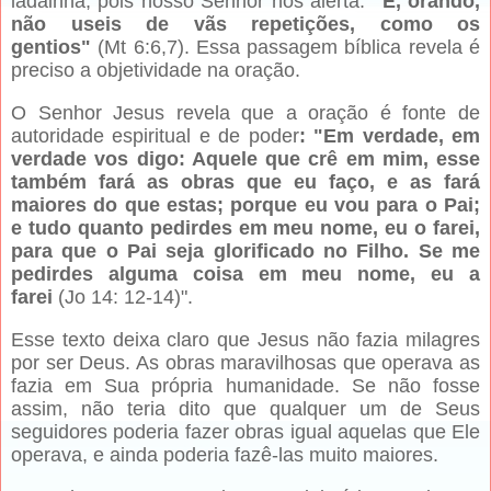
ladainha, pois nosso Senhor nos alerta:
"E, orando,
não useis de vãs repetições, como os
gentios"
(Mt 6:6,7). Essa passagem bíblica revela é
preciso a objetividade na oração.
O Senhor Jesus revela que a oração é fonte de
autoridade espiritual e de poder
: "Em verdade, em
verdade vos digo: Aquele que crê em mim, esse
também fará as obras que eu faço, e as fará
maiores do que estas; porque eu vou para o Pai;
e tudo quanto pedirdes em meu nome, eu o farei,
para que o Pai seja glorificado no Filho. Se me
pedirdes alguma coisa em meu nome, eu a
farei
(Jo 14: 12-14)".
Esse texto deixa claro que Jesus não fazia milagres
por ser Deus. As obras maravilhosas que operava as
fazia em Sua própria humanidade. Se não fosse
assim, não teria dito que qualquer um de Seus
seguidores poderia fazer obras igual aquelas que Ele
operava, e ainda poderia fazê-las muito maiores.