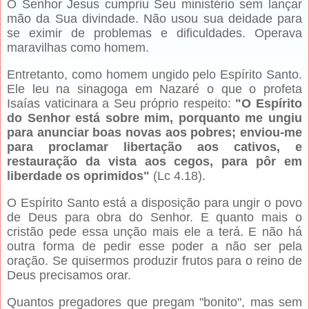
O Senhor Jesus cumpriu Seu ministério sem lançar
mão da Sua divindade. Não usou sua deidade para
se eximir de problemas e dificuldades. Operava
maravilhas como homem.
Entretanto, como homem ungido pelo Espírito Santo.
Ele leu na sinagoga em Nazaré o que o profeta
Isaías vaticinara a Seu próprio respeito:
"O Espírito
do Senhor está sobre mim, porquanto me ungiu
para anunciar boas novas aos pobres; enviou-me
para proclamar libertação aos cativos, e
restauração da vista aos cegos, para pôr em
liberdade os oprimidos"
(Lc 4.18).
O Espírito Santo está a disposição para ungir o povo
de Deus para obra do Senhor. E quanto mais o
cristão pede essa unção mais ele a terá. E não há
outra forma de pedir esse poder a não ser pela
oração. Se quisermos produzir frutos para o reino de
Deus precisamos orar.
Quantos pregadores que pregam "bonito", mas sem