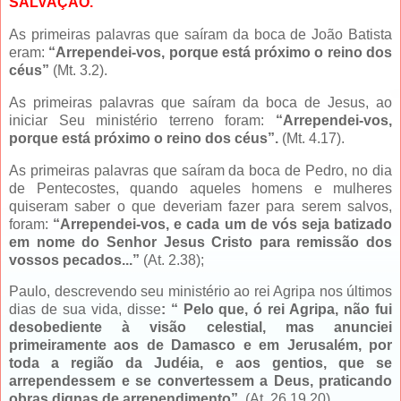
SALVAÇÃO.
As primeiras palavras que saíram da boca de João Batista
eram:
“Arrependei-vos, porque está próximo o reino dos
céus”
(Mt. 3.2).
As primeiras palavras que saíram da boca de Jesus, ao
iniciar Seu ministério terreno foram:
“Arrependei-vos,
porque está próximo o reino dos céus”.
(Mt. 4.17).
As primeiras palavras que saíram da boca de Pedro, no dia
de Pentecostes, quando aqueles homens e mulheres
quiseram saber o que deveriam fazer para serem salvos,
foram:
“Arrependei-vos, e cada um de vós seja batizado
em nome do Senhor Jesus Cristo para remissão dos
vossos pecados...”
(At. 2.38);
Paulo, descrevendo seu ministério ao rei Agripa nos últimos
dias de sua vida, disse
: “ Pelo que, ó rei Agripa, não fui
desobediente à visão celestial, mas anunciei
primeiramente aos de Damasco e em Jerusalém, por
toda a região da Judéia, e aos gentios, que se
arrependessem e se convertessem a Deus, praticando
obras dignas de arrependimento”
. (At. 26.19,20).