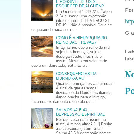
É POSSÍVEL DEUS SE
ESQUECER DE ALGUÉM?
Por 
Em Gênesis 8.1; 30.22 e Êxodo
2.24 é usada uma expressão
interessante: E LEMBROU-SE
htt
DEUS . Não é possível Deus se
esquecer de nada nem ...
Gra
COMO É A HIERARQUIA NO
REINO DAS TREVAS?
Imaginamos que o reino do mal
Post
seja uma bagunça, sujo e
desorganizado, mas não é
Labe
assim. Mesmo consciente de
que é um derrotado, Satanás é ...
N
CONSEQUENCIAS DA
MURMURAÇÃO
Quando começamos a murmurar
é sinal de que estamos
P
duvidando de Deus e acabamos
dando brecha para o inimigo,
fazemos exatamente o que ele qu...
SALMOS 42 E 43 —
DEPRESSÃO ESPIRITUAL
Por que você está assim tão
triste, ó minha alma? […] Ponha
a sua esperança em Deus!
Salmo 42.5 A depressão parece