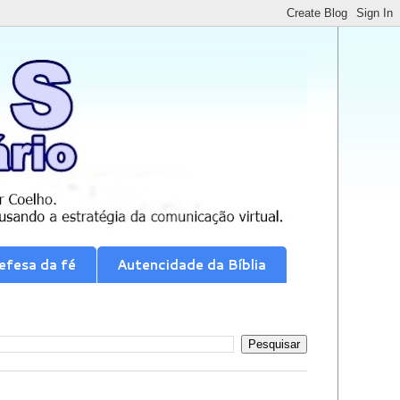
efesa da fé
Autencidade da Bíblia