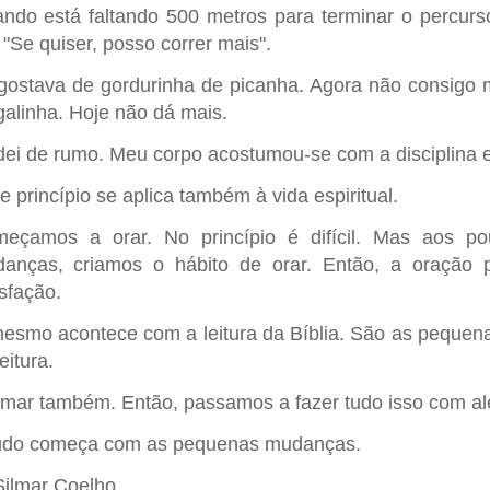
ndo está faltando 500 metros para terminar o percurs
: "Se quiser, posso correr mais".
gostava de gordurinha de picanha. Agora não consigo 
galinha. Hoje não dá mais.
ei de rumo. Meu corpo acostumou-se com a disciplina e
e princípio se aplica também à vida espiritual.
eçamos a orar. No princípio é difícil. Mas aos p
anças, criamos o hábito de orar. Então, a oração
isfação.
esmo acontece com a leitura da Bíblia. São as pequenas
eitura.
imar também. Então, passamos a fazer tudo isso com al
udo começa com as pequenas mudanças.
Silmar Coelho