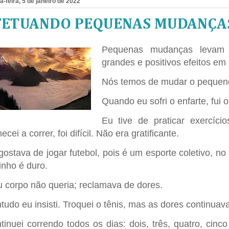
a-feira, 5 de janeiro de 2022
FETUANDO PEQUENAS MUDANÇA
Pequenas mudanças levam a
grandes e positivos efeitos em
Nós temos de mudar o pequeno
Quando eu sofri o enfarte, fui
Eu tive de praticar exercíci
cei a correr, foi difícil. Não era gratificante.
gostava de jogar futebol, pois é um esporte coletivo, n
inho é duro.
 corpo não queria; reclamava de dores.
tudo eu insisti. Troquei o tênis, mas as dores continuav
tinuei correndo todos os dias: dois, três, quatro, cinc