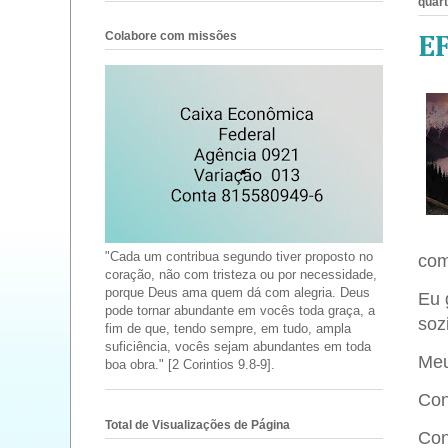
quart
Colabore com missões
E
"Cada um contribua segundo tiver proposto no
come
coração, não com tristeza ou por necessidade,
porque Deus ama quem dá com alegria. Deus
Eu 
pode tornar abundante em vocês toda graça, a
soz
fim de que, tendo sempre, em tudo, ampla
suficiência, vocês sejam abundantes em toda
Meu
boa obra." [2 Corintios 9.8-9].
Con
Total de Visualizações de Página
Con