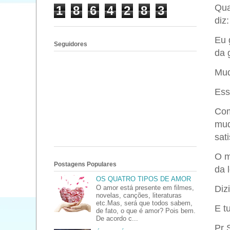
Qua
1
8
6
4
2
8
3
diz
Eu 
Seguidores
da 
Mud
Ess
Com
mud
sat
O m
Postagens Populares
da l
OS QUATRO TIPOS DE AMOR
O amor está presente em filmes,
Diz
novelas, canções, literaturas
etc.Mas, será que todos sabem,
E t
de fato, o que é amor? Pois bem.
De acordo c...
Pr 