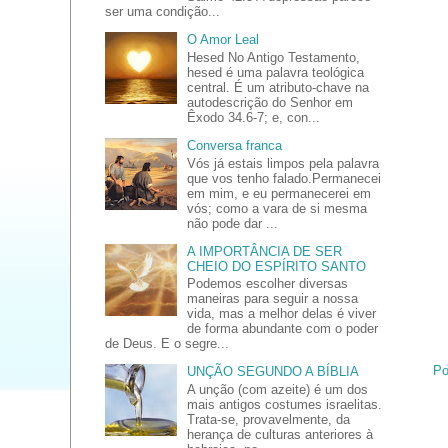
ser uma condição...
O Amor Leal
Hesed No Antigo Testamento,
hesed é uma palavra teológica
central. É um atributo-chave na
autodescrição do Senhor em
Êxodo 34.6-7; e, con...
Conversa franca
Vós já estais limpos pela palavra
que vos tenho falado.Permanecei
em mim, e eu permanecerei em
vós; como a vara de si mesma
não pode dar ...
A IMPORTÂNCIA DE SER
CHEIO DO ESPÍRITO SANTO
Podemos escolher diversas
maneiras para seguir a nossa
vida, mas a melhor delas é viver
de forma abundante com o poder
de Deus. E o segre...
Po
UNÇÃO SEGUNDO A BÍBLIA
A unção (com azeite) é um dos
mais antigos costumes israelitas.
Trata-se, provavelmente, da
herança de culturas anteriores à