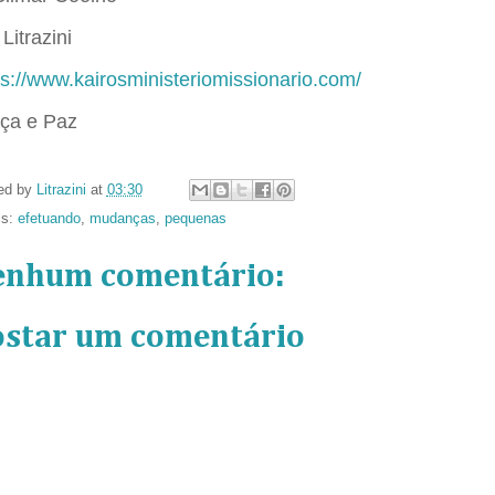
Litrazini
ps://www.kairosministeriomissionario.com/
ça e Paz
ed by
Litrazini
at
03:30
ls:
efetuando
,
mudanças
,
pequenas
enhum comentário:
ostar um comentário