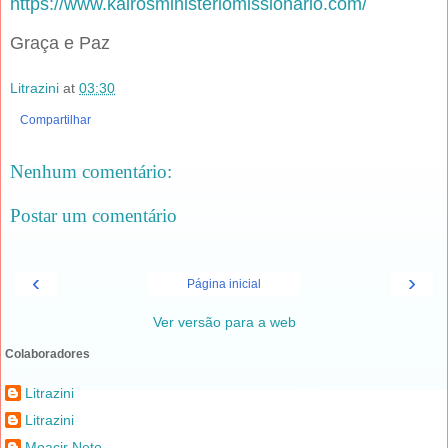
https://www.kairosministeriomissionario.com/
Graça e Paz
Litrazini
at
03:30
Compartilhar
Nenhum comentário:
Postar um comentário
‹
›
Página inicial
Ver versão para a web
Colaboradores
Litrazini
Litrazini
Moacir Neto