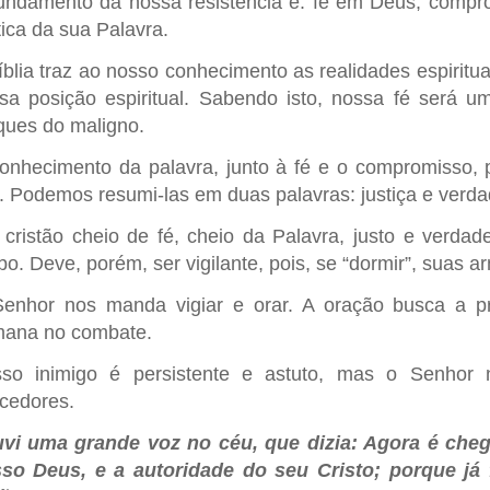
undamento da nossa resistência é: fé em Deus; compr
tica da sua Palavra.
íblia traz ao nosso conhecimento as realidades espiritua
sa posição espiritual. Sabendo isto, nossa fé será u
ques do maligno.
onhecimento da palavra, junto à fé e o compromisso, pr
. Podemos
resumi-las em duas palavras: justiça e verda
cristão cheio de fé, cheio da Palavra, justo e verdade
bo. Deve, porém, ser vigilante, pois, se “dormir”, suas ar
enhor nos manda vigiar e orar. A oração busca a prot
ana no combate.
so inimigo é persistente e astuto, mas o Senhor
cedores.
vi uma grande voz no céu, que dizia: Agora é cheg
so Deus, e a autoridade do seu Cristo; porque já