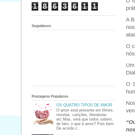
O f
1
8
6
3
6
1
1
prá
A B
Seguidores
nos
ata
O c
nós
Um 
Dia
O S
hum
Postagens Populares
Nos
OS QUATRO TIPOS DE AMOR
ven
O amor está presente em filmes,
novelas, canções, literaturas
etc.Mas, será que todos sabem,
“Ou
de fato, o que é amor? Pois bem.
De acordo c...
nos