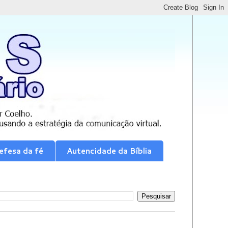
efesa da fé
Autencidade da Bíblia