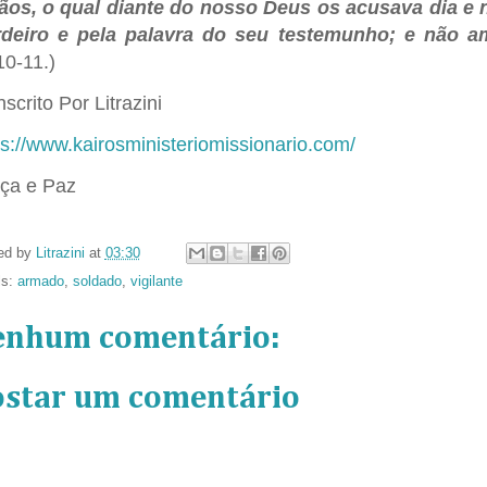
ãos, o qual diante do nosso Deus os acusava dia e 
deiro e pela palavra do seu testemunho; e não a
10-11.)
scrito Por Litrazini
ps://www.kairosministeriomissionario.com/
ça e Paz
ed by
Litrazini
at
03:30
ls:
armado
,
soldado
,
vigilante
enhum comentário:
ostar um comentário