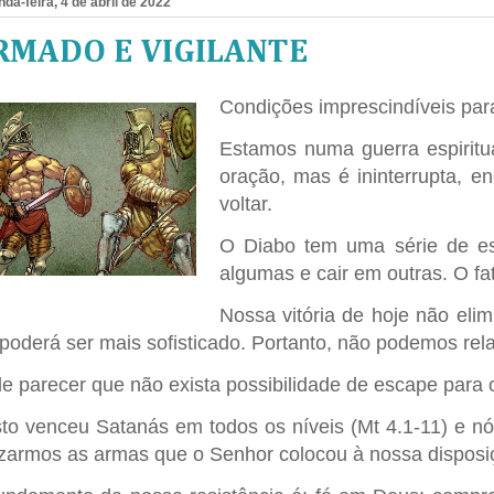
da-feira, 4 de abril de 2022
RMADO E VIGILANTE
Condições imprescindíveis para
Estamos numa guerra espiritu
oração, mas é ininterrupta, 
voltar.
O Diabo tem uma série de estr
algumas e cair
em outras. O
fa
Nossa vitória de hoje não eli
 poderá ser mais sofisticado. Portanto, não podemos rela
e parecer que não exista possibilidade de escape para o
sto venceu Satanás em todos os níveis (Mt 4.1-11) e
lizarmos as armas que o Senhor colocou à nossa disposiç