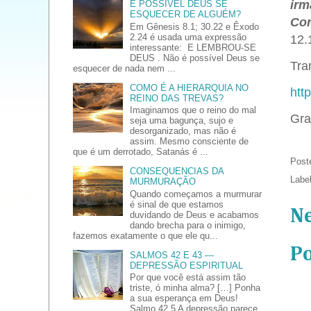
irm
É POSSÍVEL DEUS SE
ESQUECER DE ALGUÉM?
Cor
Em Gênesis 8.1; 30.22 e Êxodo
2.24 é usada uma expressão
12.
interessante: E LEMBROU-SE
DEUS . Não é possível Deus se
Tran
esquecer de nada nem ...
COMO É A HIERARQUIA NO
htt
REINO DAS TREVAS?
Imaginamos que o reino do mal
Gra
seja uma bagunça, sujo e
desorganizado, mas não é
assim. Mesmo consciente de
que é um derrotado, Satanás é ...
Post
CONSEQUENCIAS DA
Labe
MURMURAÇÃO
Quando começamos a murmurar
é sinal de que estamos
N
duvidando de Deus e acabamos
dando brecha para o inimigo,
fazemos exatamente o que ele qu...
P
SALMOS 42 E 43 —
DEPRESSÃO ESPIRITUAL
Por que você está assim tão
triste, ó minha alma? […] Ponha
a sua esperança em Deus!
Salmo 42.5 A depressão parece