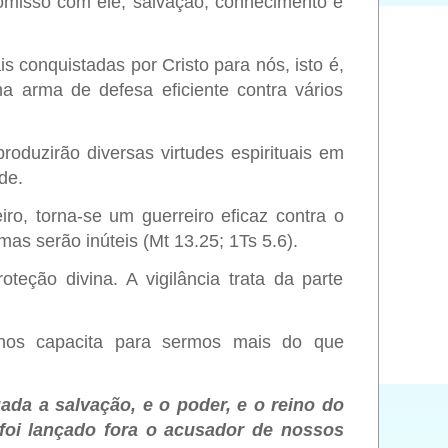
omisso com ele; salvação; conhecimento e
is conquistadas por Cristo para nós, isto é,
ma arma de defesa eficiente contra vários
oduzirão diversas virtudes espirituais
em
de.
iro, torna-se um guerreiro eficaz contra o
mas serão inúteis (Mt 13.25; 1Ts 5.6).
eção divina. A vigilância trata da parte
 nos capacita para sermos mais do que
ada a salvação, e o poder, e o reino do
 foi lançado fora o acusador de nossos