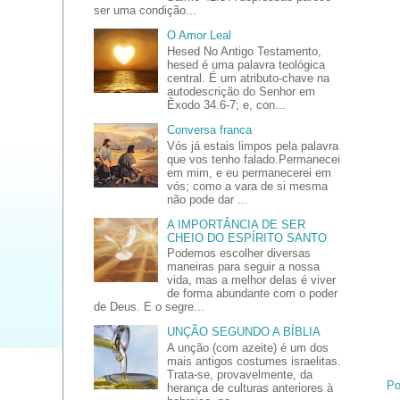
ser uma condição...
O Amor Leal
Hesed No Antigo Testamento,
hesed é uma palavra teológica
central. É um atributo-chave na
autodescrição do Senhor em
Êxodo 34.6-7; e, con...
Conversa franca
Vós já estais limpos pela palavra
que vos tenho falado.Permanecei
em mim, e eu permanecerei em
vós; como a vara de si mesma
não pode dar ...
A IMPORTÂNCIA DE SER
CHEIO DO ESPÍRITO SANTO
Podemos escolher diversas
maneiras para seguir a nossa
vida, mas a melhor delas é viver
de forma abundante com o poder
de Deus. E o segre...
UNÇÃO SEGUNDO A BÍBLIA
A unção (com azeite) é um dos
mais antigos costumes israelitas.
Trata-se, provavelmente, da
Po
herança de culturas anteriores à