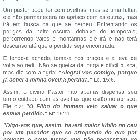
Um pastor pode ter cem ovelhas, mas se uma faltar,
ele não permanecerá no aprisco com as outras, mas
irá em busca da que se perdeu. Enfrentando os
perigos da noite escura, debaixo de temporais,
percorrendo vales e montanhas ele irá e não terá
descanso até que a perdida seja encontrada.
E tendo-a achado, toma-a nos braços e a leva de
volta ao redil. Não se queixa da longa e difícil busca,
mas diz com alegria:
"Alegrai-vos comigo, porque
já achei a minha ovelha perdida."
Lc. 15:6.
Assim, o divino Pastor não apenas dispensa seu
terno cuidado com as ovelhas que estão no aprisco.
Ele diz:
"O Filho do homem veio salvar o que
estava perdido."
Mt 18:11.
"Digo-vos que, assim, haverá maior júbilo no céu
por um pecador que se arrepende do que por
noventa e nove justos que não necessitam de