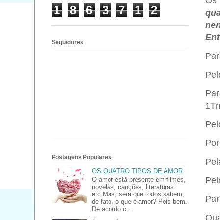
Os 
1
8
6
3
7
1
2
qua
nen
Ent
Seguidores
Par
Pel
Par
1Tm
Pel
Por
Postagens Populares
Pel
OS QUATRO TIPOS DE AMOR
Pel
O amor está presente em filmes,
novelas, canções, literaturas
etc.Mas, será que todos sabem,
Par
de fato, o que é amor? Pois bem.
De acordo c...
Qua