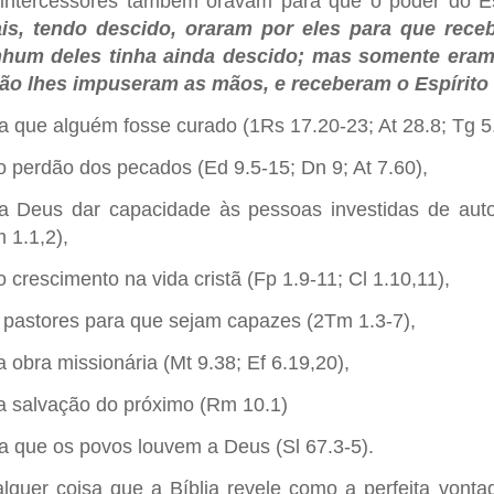
intercessores também oravam para que o poder do Esp
is, tendo descido, oraram por eles para que rece
hum deles tinha ainda descido; mas somente eram
ão lhes impuseram as mãos, e receberam o Espírito
a que alguém fosse curado (1Rs 17.20-23; At 28.8; Tg 5
o perdão dos pecados (Ed 9.5-15; Dn 9; At 7.60),
a Deus dar capacidade às pessoas investidas de aut
 1.1,2),
o crescimento na vida cristã (Fp 1.9-11; Cl 1.10,11),
 pastores para que sejam capazes (2Tm 1.3-7),
a obra missionária (Mt 9.38; Ef 6.19,20),
a salvação do próximo (Rm 10.1)
a que os povos louvem a Deus (Sl 67.3-5).
lquer coisa que a Bíblia revele como a perfeita von