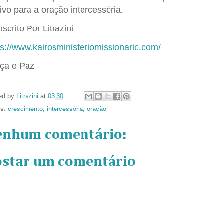
ivo para a oração intercessória.
scrito Por Litrazini
ps://www.kairosministeriomissionario.com/
ça e Paz
ed by
Litrazini
at
03:30
ls:
crescimento
,
intercessória
,
oração
enhum comentário:
ostar um comentário