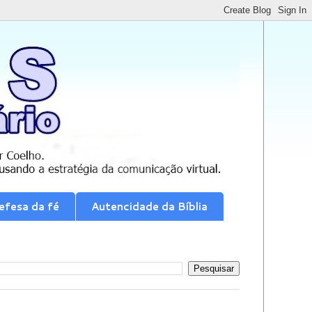
efesa da fé
Autencidade da Bíblia