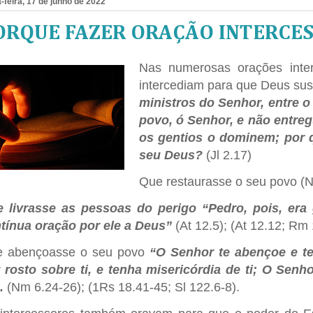
-feira, 17 de junho de 2022
ORQUE FAZER ORAÇÃO INTERCES
Nas numerosas orações inter
intercediam para que Deus sus
ministros do Senhor, entre o 
povo, ó Senhor, e não entreg
os gentios o dominem; por 
seu Deus?
(Jl 2.17)
Que restaurasse o seu povo (N
 livrasse as pessoas do perigo “Pedro, pois, era 
tínua oração por ele a Deus”
(At 12.5); (At 12.12; Rm 
 abençoasse o seu povo
“O Senhor te abençoe e te
 rosto sobre ti, e tenha misericórdia de ti; O Senho
.
(Nm 6.24-26); (1Rs 18.41-45; Sl 122.6-8).