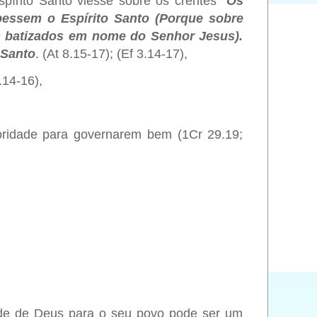
írito Santo viesse sobre os crentes “
Os
bessem o Espírito Santo (Porque sobre
 batizados em nome do Senhor Jesus).
 Santo
.
(At 8.15-17); (Ef 3.14-17),
.14-16),
oridade para governarem bem (1Cr 29.19;
tade de Deus para o seu povo pode ser um