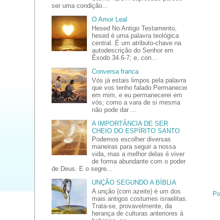
ser uma condição...
O Amor Leal
Hesed No Antigo Testamento,
hesed é uma palavra teológica
central. É um atributo-chave na
autodescrição do Senhor em
Êxodo 34.6-7; e, con...
Conversa franca
Vós já estais limpos pela palavra
que vos tenho falado.Permanecei
em mim, e eu permanecerei em
vós; como a vara de si mesma
não pode dar ...
A IMPORTÂNCIA DE SER
CHEIO DO ESPÍRITO SANTO
Podemos escolher diversas
maneiras para seguir a nossa
vida, mas a melhor delas é viver
de forma abundante com o poder
de Deus. E o segre...
UNÇÃO SEGUNDO A BÍBLIA
A unção (com azeite) é um dos
Po
mais antigos costumes israelitas.
Trata-se, provavelmente, da
herança de culturas anteriores à