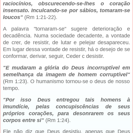
raciocínios, obscurecendo-se-lhes o coração
insensato. Inculcando-se por sábios, tomaram-se
loucos"
(Rm 1:21-22).
A palavra "tornaram-se" sugere deterioração e
decadência. Numa sociedade decadente, a vontade
de crer, de resistir, de lutar e pelejar desapareceu.
Em lugar dessa vontade de resistir, há o desejo de se
conformar, derivar, seguir, Ceder c desistir.
"E mudaram a glória do Deus incorruptível em
semelhança da imagem de homem corruptível"
(Rm 1:23). O humanismo tornou-se o deus de nosso
tempo.
"Por isso Deus entregou tais homens à
imundície, pelas concupiscências de seus
próprios corações, para desonrarem os seus
corpos entre si"
(Rm 1:24).
Ele não diz que Deus desistiu, apenas que Deus