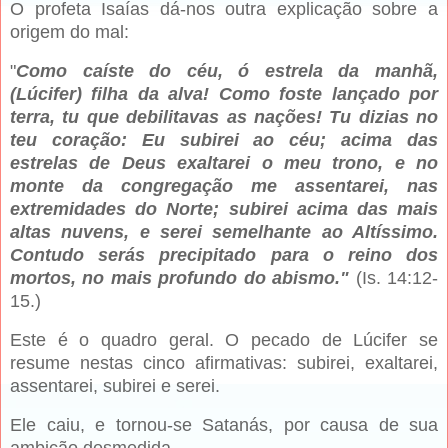
O profeta Isaías dá-nos outra explicação sobre a
origem do mal:
"
Como caíste do céu, ó estrela da manhã,
(Lúcifer) filha da alva! Como foste lançado por
terra, tu que debilitavas as nações! Tu dizias no
teu coração: Eu subirei ao céu; acima das
estrelas de Deus exaltarei o meu trono, e no
monte da congregação me assentarei, nas
extremidades do Norte; subirei acima das mais
altas nuvens, e serei semelhante ao Altíssimo.
Contudo serás precipitado para o reino dos
mortos, no mais profundo do abismo."
(Is. 14:12-
15.)
Este é o quadro geral. O pecado de Lúcifer se
resume nestas cinco afirmativas: subirei, exaltarei,
assentarei, subirei e serei.
Ele caiu, e tornou-se Satanás, por causa de sua
ambição desmedida.