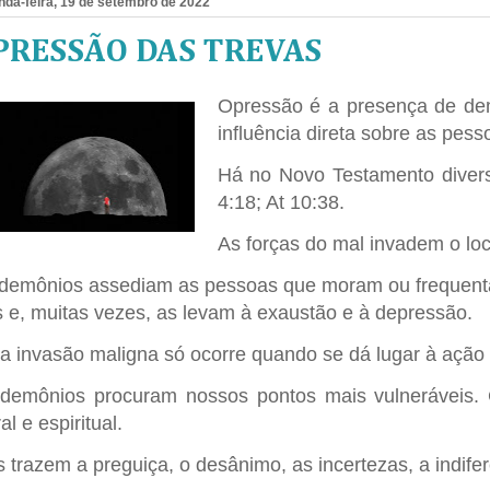
da-feira, 19 de setembro de 2022
PRESSÃO DAS TREVAS
Opressão é a presença de de
influência direta sobre as pess
Há no Novo Testamento divers
4:18; At 10:38.
As forças do mal invadem o lo
demônios assediam as pessoas que moram ou frequenta
s e, muitas vezes, as levam à exaustão e à depressão.
a invasão maligna só ocorre quando se dá lugar à ação 
demônios procuram nossos pontos mais vulneráveis. 
l e espiritual.
s trazem a preguiça, o desânimo, as incertezas, a indife