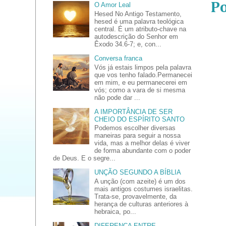
P
O Amor Leal
Hesed No Antigo Testamento,
hesed é uma palavra teológica
central. É um atributo-chave na
autodescrição do Senhor em
Êxodo 34.6-7; e, con...
Conversa franca
Vós já estais limpos pela palavra
que vos tenho falado.Permanecei
em mim, e eu permanecerei em
vós; como a vara de si mesma
não pode dar ...
A IMPORTÂNCIA DE SER
CHEIO DO ESPÍRITO SANTO
Podemos escolher diversas
maneiras para seguir a nossa
vida, mas a melhor delas é viver
de forma abundante com o poder
de Deus. E o segre...
UNÇÃO SEGUNDO A BÍBLIA
A unção (com azeite) é um dos
mais antigos costumes israelitas.
Trata-se, provavelmente, da
herança de culturas anteriores à
hebraica, po...
DIFERENÇA ENTRE