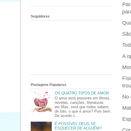
Par
par
Seguidores
Qua
São
Tod
A o
Mor
Fís
Postagens Populares
tro
OS QUATRO TIPOS DE AMOR
No 
O amor está presente em filmes,
novelas, canções, literaturas
etc.Mas, será que todos sabem,
Mat
de fato, o que é amor? Pois bem.
De acordo c...
Espi
É POSSÍVEL DEUS SE
ESQUECER DE ALGUÉM?
Com