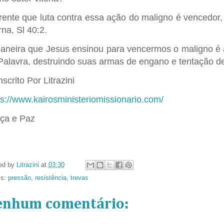
rente que luta contra essa ação do maligno é vencedor
rna, Sl 40:2.
aneira que Jesus ensinou para vencermos o maligno é a
Palavra, destruindo suas armas de engano e tentação d
scrito Por Litrazini
ps://www.kairosministeriomissionario.com/
ça e Paz
ed by
Litrazini
at
03:30
ls:
pressão
,
resistência
,
trevas
enhum comentário: