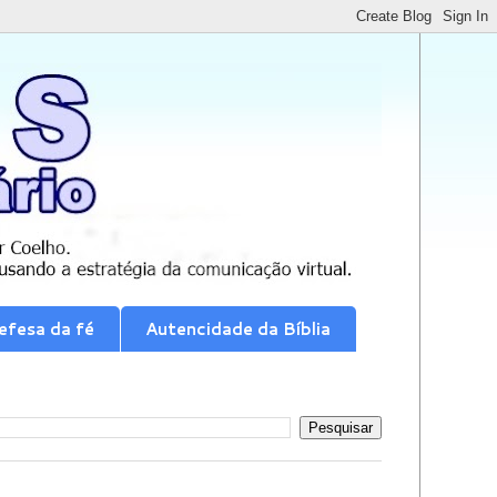
efesa da fé
Autencidade da Bíblia