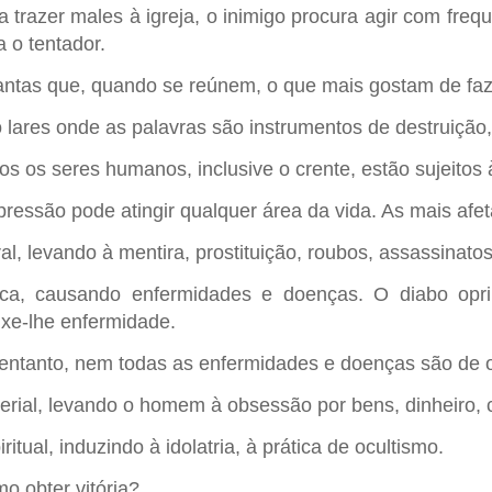
a trazer males à igreja, o inimigo procura agir com freq
a o tentador.
ntas que, quando se reúnem, o que mais gostam de fazer
 lares onde as palavras são instrumentos de destruição,
os os seres humanos, inclusive o crente, estão sujeitos
pressão pode atingir qualquer área da vida. As mais afe
al, levando à mentira, prostituição, roubos, assassinatos
ica, causando enfermidades e doenças. O diabo opr
uxe-lhe enfermidade.
entanto, nem todas as enfermidades e doenças são de 
erial, levando o homem à obsessão por bens, dinheiro, c
ritual, induzindo à idolatria, à prática de ocultismo.
o obter vitória?