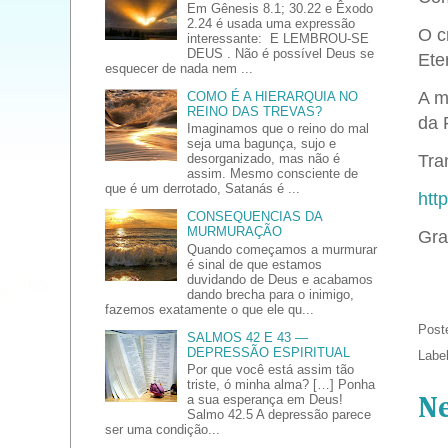
Em Gênesis 8.1; 30.22 e Êxodo
2.24 é usada uma expressão
O c
interessante: E LEMBROU-SE
DEUS . Não é possível Deus se
Ete
esquecer de nada nem ...
A m
COMO É A HIERARQUIA NO
REINO DAS TREVAS?
da 
Imaginamos que o reino do mal
seja uma bagunça, sujo e
desorganizado, mas não é
Tran
assim. Mesmo consciente de
que é um derrotado, Satanás é ...
htt
CONSEQUENCIAS DA
MURMURAÇÃO
Gra
Quando começamos a murmurar
é sinal de que estamos
duvidando de Deus e acabamos
dando brecha para o inimigo,
fazemos exatamente o que ele qu...
Post
SALMOS 42 E 43 —
DEPRESSÃO ESPIRITUAL
Labe
Por que você está assim tão
triste, ó minha alma? […] Ponha
a sua esperança em Deus!
N
Salmo 42.5 A depressão parece
ser uma condição...