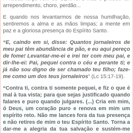
arrependimento, choro, perdão...
E quando nos levantarmos de nossa humilhação,
sentiremos a alma e as mãos limpas; a mente em
paz e a gloriosa presença do Espírito Santo.
“E, caindo em si, disse: Quantos jornaleiros de
meu pai têm abundância de pão, e eu aqui pereço
de fome! Levantar-me-ei e irei ter com meu pai, e
dir-lhe-ei: Pai, pequei contra o céu e perante ti; e
já não sou digno de ser chamado teu filho; faze-
me como um dos teus jornaleiros
” (Lc 15:17-19).
“Contra ti, contra ti somente pequei, e fiz o que é
mal à tua vista; para que sejas justificado quando
falares e puro quando julgares. (...) Cria em mim,
ó Deus, um coração puro e renova em mim um
espírito reto. Não me lances fora da tua presença
e não retires de mim o teu Espírito Santo. Torna a
dar-me a alegria da tua salvação e sustém-me