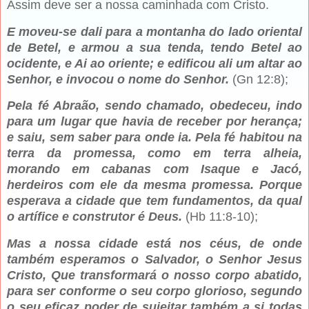
Assim deve ser a nossa caminhada com Cristo.
E moveu-se dali para a montanha do lado oriental
de Betel, e armou a sua tenda, tendo Betel ao
ocidente, e Ai ao oriente; e edificou ali um altar ao
Senhor, e invocou o nome do Senhor.
(Gn 12:8);
Pela fé Abraão, sendo chamado, obedeceu, indo
para um lugar que havia de receber por herança;
e saiu, sem saber para onde ia. Pela fé habitou na
terra da promessa, como em terra alheia,
morando em cabanas com Isaque e Jacó,
herdeiros com ele da mesma promessa. Porque
esperava a cidade que tem fundamentos, da qual
o artífice e construtor é Deus.
(Hb 11:8-10);
Mas a nossa cidade está nos céus, de onde
também esperamos o Salvador, o Senhor Jesus
Cristo, Que transformará o nosso corpo abatido,
para ser conforme o seu corpo glorioso, segundo
o seu eficaz poder de sujeitar também a si todas