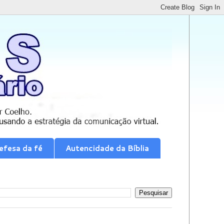
efesa da fé
Autencidade da Bíblia