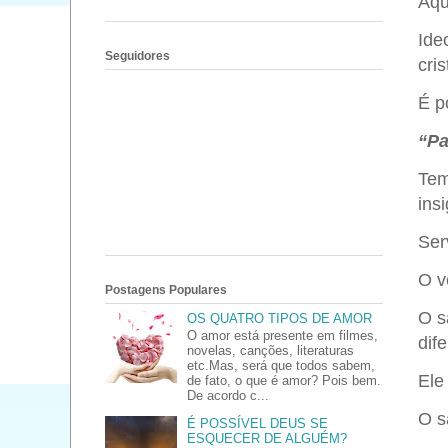
Aqu
Ide
Seguidores
cri
É p
“Pa
Tem
ins
Ser
O v
Postagens Populares
O s
OS QUATRO TIPOS DE AMOR
O amor está presente em filmes,
dif
novelas, canções, literaturas
etc.Mas, será que todos sabem,
Ele
de fato, o que é amor? Pois bem.
De acordo c...
O s
É POSSÍVEL DEUS SE
ESQUECER DE ALGUÉM?