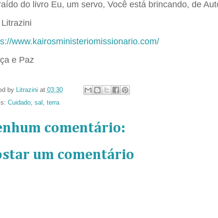
raído do livro Eu, um servo, Você está brincando, de Aut
Litrazini
ps://www.kairosministeriomissionario.com/
ça e Paz
ed by
Litrazini
at
03:30
ls:
Cuidado
,
sal
,
terra
enhum comentário:
ostar um comentário