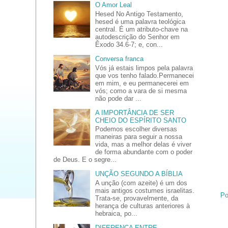
O Amor Leal
Hesed No Antigo Testamento,
hesed é uma palavra teológica
central. É um atributo-chave na
autodescrição do Senhor em
Êxodo 34.6-7; e, con...
Conversa franca
Vós já estais limpos pela palavra
que vos tenho falado.Permanecei
em mim, e eu permanecerei em
vós; como a vara de si mesma
não pode dar ...
A IMPORTÂNCIA DE SER
CHEIO DO ESPÍRITO SANTO
Podemos escolher diversas
maneiras para seguir a nossa
vida, mas a melhor delas é viver
de forma abundante com o poder
de Deus. E o segre...
UNÇÃO SEGUNDO A BÍBLIA
A unção (com azeite) é um dos
mais antigos costumes israelitas.
Po
Trata-se, provavelmente, da
herança de culturas anteriores à
hebraica, po...
DIFERENÇA ENTRE