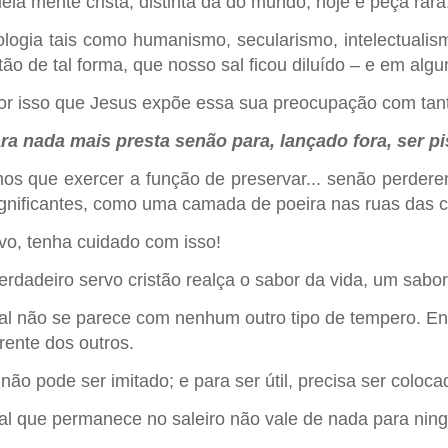
ela mente cristã, distinta da do mundo, hoje é peça rara
ologia tais como humanismo, secularismo, intelectuali
stão de tal forma, que nosso sal ficou diluído – e em alg
or isso que Jesus expõe essa sua preocupação com tant
ra nada mais presta senão para, lançado fora, ser 
os que exercer a função de preservar... senão perdere
ignificantes, como uma camada de poeira nas ruas das c
vo, tenha cuidado com isso!
erdadeiro servo cristão realça o sabor da vida, um sabor
al não se parece com nenhum outro tipo de tempero. Ent
erente dos outros.
 não pode ser imitado; e para ser útil, precisa ser coloca
al que permanece no saleiro não vale de nada para nin