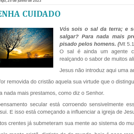
go, 25 de junho de 2023
ENHA CUIDADO
Vós sois o sal da terra; e 
salgar? Para nada mais pre
pisado pelos homens. (
Mt 5.1
O sal é ainda um agente cu
realçando o sabor de muitos al
Jesus não introduz aqui uma ad
for removida do cristão aquela sua virtude que o disting
a nada mais prestamos, como diz o Senhor.
ensamento secular está corroendo sensivelmente esse
sui. E isso está começando a influenciar a igreja de Jesu
tos crentes já submeteram sua mente ao sistema do mu