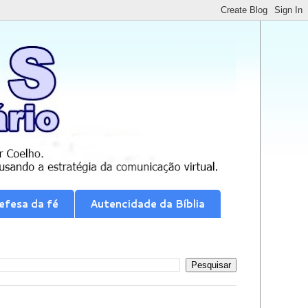
efesa da fé
Autencidade da Bíblia