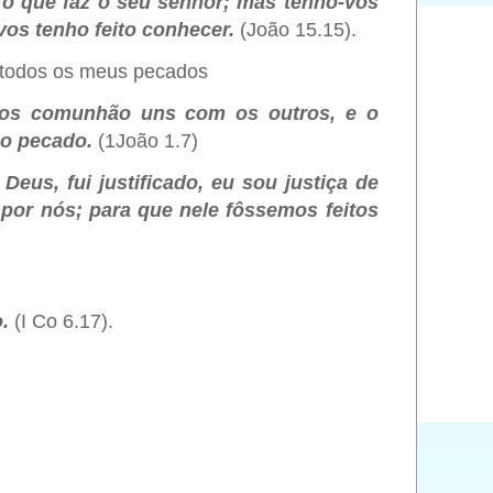
 o que faz o seu senhor; mas tenho-vos
os tenho feito conhecer.
(João 15.15).
e todos os meus pecados
emos comunhão uns com os outros, e o
o o pecado.
(1João 1.7)
Deus, fui justificado, eu sou justiça de
por nós; para que nele fôssemos feitos
o.
(I Co 6.17).