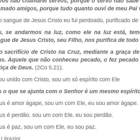
vos não chamarei servos, porque o servo não sabe
mado amigos, porque tudo quanto ouvi de meu Pai v
o sangue de Jesus Cristo eu fui perdoado, purificado d
, se andarmos na luz, como ele na luz está, t
gue de Jesus Cristo, seu Filho, nos purifica de tod
o sacrifício de Cristo na Cruz, mediante a graça de 
s. Àquele que não conheceu pecado, o fez pecado 
tiça de Deus.
(2Co 5.21).
ou unido com Cristo, sou um só espírito com Ele
 o que se ajunta com o Senhor é um mesmo espírit
us é amor ágape, sou um com Ele, eu sou amor ágape.
us é perdão, sou um com Ele, eu sou perdão.
us é paz, sou um com Ele, eu sou paz.
 Litrazini