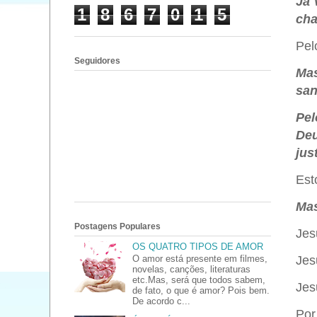
Já 
1
8
6
7
0
1
5
cha
Pel
Seguidores
Mas
san
Pel
Deu
jus
Est
Mas
Postagens Populares
Jes
OS QUATRO TIPOS DE AMOR
O amor está presente em filmes,
Jes
novelas, canções, literaturas
etc.Mas, será que todos sabem,
Jes
de fato, o que é amor? Pois bem.
De acordo c...
Por