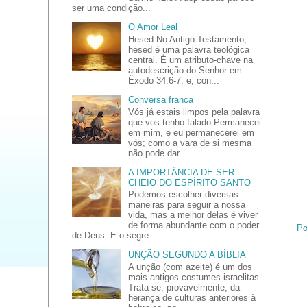
ser uma condição...
O Amor Leal
Hesed No Antigo Testamento,
hesed é uma palavra teológica
central. É um atributo-chave na
autodescrição do Senhor em
Êxodo 34.6-7; e, con...
Conversa franca
Vós já estais limpos pela palavra
que vos tenho falado.Permanecei
em mim, e eu permanecerei em
vós; como a vara de si mesma
não pode dar ...
A IMPORTÂNCIA DE SER
CHEIO DO ESPÍRITO SANTO
Podemos escolher diversas
maneiras para seguir a nossa
vida, mas a melhor delas é viver
de forma abundante com o poder
Po
de Deus. E o segre...
UNÇÃO SEGUNDO A BÍBLIA
A unção (com azeite) é um dos
mais antigos costumes israelitas.
Trata-se, provavelmente, da
herança de culturas anteriores à