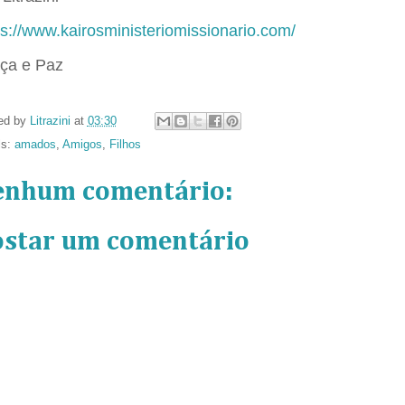
ps://www.kairosministeriomissionario.com/
ça e Paz
ed by
Litrazini
at
03:30
ls:
amados
,
Amigos
,
Filhos
enhum comentário:
ostar um comentário