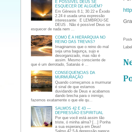
É POSSÍVEL DEUS SE
ESQUECER DE ALGUÉM?
htt
Em Gênesis 8.1; 30.22 e Êxodo
2.24 é usada uma expressão
interessante: E LEMBROU-SE
Gra
DEUS . Não é possível Deus se
esquecer de nada nem ...
COMO É A HIERARQUIA NO
Post
REINO DAS TREVAS?
Imaginamos que o reino do mal
Labe
seja uma bagunça, sujo e
desorganizado, mas não é
assim. Mesmo consciente de
N
que é um derrotado, Satanás é ...
CONSEQUENCIAS DA
P
MURMURAÇÃO
Quando começamos a murmurar
é sinal de que estamos
duvidando de Deus e acabamos
dando brecha para o inimigo,
fazemos exatamente o que ele qu...
SALMOS 42 E 43 —
DEPRESSÃO ESPIRITUAL
Por que você está assim tão
triste, ó minha alma? […] Ponha
a sua esperança em Deus!
Salmo 42.5 A depressão parece