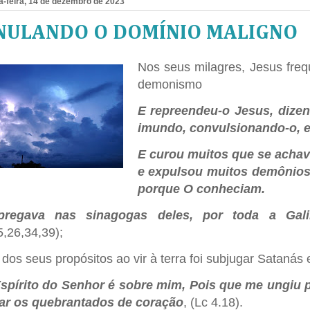
a-feira, 14 de dezembro de 2023
NULANDO O DOMÍNIO MALIGNO
Nos seus milagres, Jesus fre
demonismo
E repreendeu-o Jesus, dizend
imundo, convulsionando-o, e
E curou muitos que se acha
e expulsou muitos demônios
porque O conheciam.
pregava nas sinagogas deles, por toda a Gal
5,26,34,39);
dos seus propósitos ao vir à terra foi subjugar Satanás 
spírito do Senhor é sobre mim, Pois que me ungiu 
ar os quebrantados de coração
, (Lc 4.18).