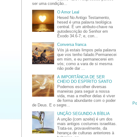
ser uma condição...
O Amor Leal
Hesed No Antigo Testamento,
hesed é uma palavra teológica
central. É um atributo-chave na
autodescrição do Senhor em
Êxodo 34.6-7; e, con...
Conversa franca
Vós já estais limpos pela palavra
que vos tenho falado.Permanecei
em mim, e eu permanecerei em
vós; como a vara de si mesma
não pode dar ...
A IMPORTÂNCIA DE SER
CHEIO DO ESPÍRITO SANTO
Podemos escolher diversas
maneiras para seguir a nossa
vida, mas a melhor delas é viver
de forma abundante com o poder
Po
de Deus. E o segre...
UNÇÃO SEGUNDO A BÍBLIA
A unção (com azeite) é um dos
mais antigos costumes israelitas.
Trata-se, provavelmente, da
herança de culturas anteriores à