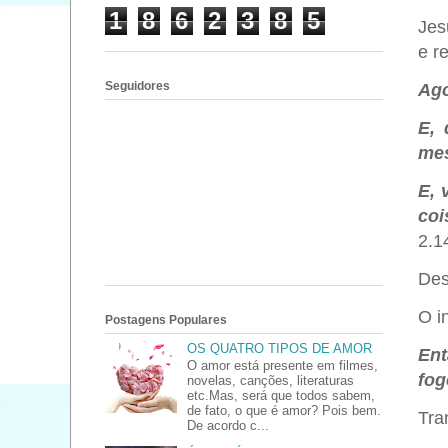
1
8
6
2
3
8
5
Jes
e r
Seguidores
Ago
E, 
me
E, 
coi
2.1
Des
O i
Postagens Populares
OS QUATRO TIPOS DE AMOR
Ent
O amor está presente em filmes,
fog
novelas, canções, literaturas
etc.Mas, será que todos sabem,
de fato, o que é amor? Pois bem.
Tran
De acordo c...