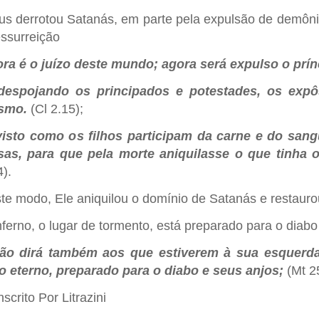
us derrotou Satanás, em parte pela expulsão de demôni
essurreição
ra é o juízo deste mundo; agora será expulso o prí
despojando os principados e potestades, os expô
smo.
(Cl 2.15);
visto como os filhos participam da carne e do sa
sas, para que pela morte aniquilasse o que tinha o
4).
te modo, Ele aniquilou o domínio de Satanás e restauro
nferno, o lugar de tormento, está preparado para o diab
ão dirá também aos que estiverem à sua esquerda:
o eterno, preparado para o diabo e seus anjos;
(Mt 2
scrito Por Litrazini