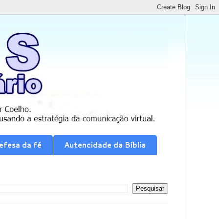
efesa da fé
Autencidade da Bíblia