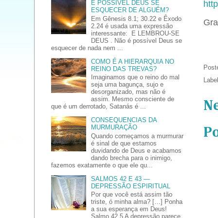
É POSSÍVEL DEUS SE
htt
ESQUECER DE ALGUÉM?
Em Gênesis 8.1; 30.22 e Êxodo
Gra
2.24 é usada uma expressão
interessante: E LEMBROU-SE
DEUS . Não é possível Deus se
esquecer de nada nem ...
COMO É A HIERARQUIA NO
Post
REINO DAS TREVAS?
Imaginamos que o reino do mal
Labe
seja uma bagunça, sujo e
desorganizado, mas não é
assim. Mesmo consciente de
N
que é um derrotado, Satanás é ...
CONSEQUENCIAS DA
MURMURAÇÃO
P
Quando começamos a murmurar
é sinal de que estamos
duvidando de Deus e acabamos
dando brecha para o inimigo,
fazemos exatamente o que ele qu...
SALMOS 42 E 43 —
DEPRESSÃO ESPIRITUAL
Por que você está assim tão
triste, ó minha alma? […] Ponha
a sua esperança em Deus!
Salmo 42.5 A depressão parece