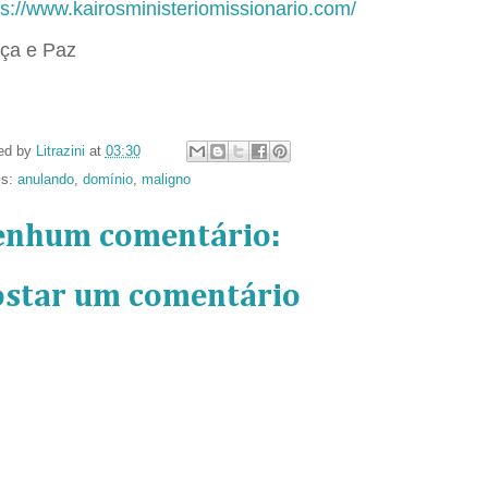
ps://www.kairosministeriomissionario.com/
ça e Paz
ed by
Litrazini
at
03:30
ls:
anulando
,
domínio
,
maligno
enhum comentário:
ostar um comentário