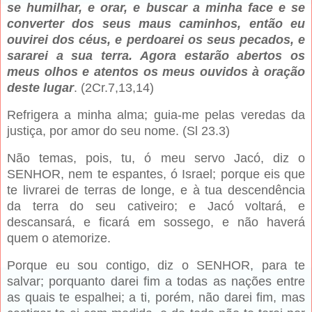
se humilhar, e orar, e buscar a minha face e se
converter dos seus maus caminhos, então eu
ouvirei dos céus, e perdoarei os seus pecados, e
sararei a sua terra. Agora estarão abertos os
meus olhos e atentos os meus ouvidos à oração
deste lugar
. (2Cr.7,13,14)
Refrigera a minha alma; guia-me pelas veredas da
justiça, por amor do seu nome. (Sl 23.3)
Não temas, pois, tu, ó meu servo Jacó, diz o
SENHOR, nem te espantes, ó Israel; porque eis que
te livrarei de terras de longe, e à tua descendência
da terra do seu cativeiro; e Jacó voltará, e
descansará, e ficará em sossego, e não haverá
quem o atemorize.
Porque eu sou contigo, diz o SENHOR, para te
salvar; porquanto darei fim a todas as nações entre
as quais te espalhei; a ti, porém, não darei fim, mas