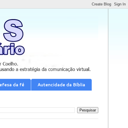
efesa da fé
Autencidade da Bíblia