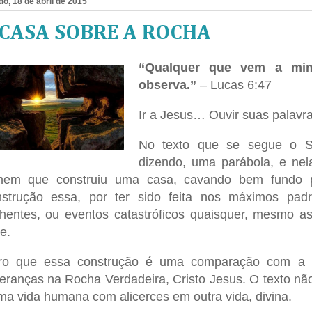
o, 18 de abril de 2015
 CASA SOBRE A ROCHA
“Qualquer que vem a mim
observa.”
– Lucas 6:47
Ir a Jesus… Ouvir suas palavra
No texto que se segue o S
dizendo, uma parábola, e ne
em que construiu uma casa, cavando bem fundo pa
strução essa, por ter sido feita nos máximos padr
hentes, ou eventos catastróficos quaisquer, mesmo as
e.
ro que essa construção é uma comparação com a 
eranças na Rocha Verdadeira, Cristo Jesus. O texto não
ma vida humana com alicerces em outra vida, divina.