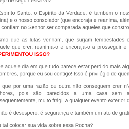
ejo de seguir essa voz.
spírito Santo, o Espírito da Verdade, é também o nos
ina) e o nosso consolador (que encoraja e reanima, além
 confiam no Senhor ser comparada aqueles que constro
mo que as lutas venham, que surjam tempestades e 
uele que crer, reanima-o e encoraja-o a prosseguir e 
PERIMENTOU ISSO?
e aquele dia em que tudo parece estar perdido mais algo
ombres, porque eu sou contigo! Isso é privilégio de que
 que por uma razão ou outra não conseguem crer n’
lhores, pois são parecidos a uma casa sem a
sequentemente, muito frágil a qualquer evento exterior q
não é desespero, é segurança e também um ato de grat
 tal colocar sua vida sobre essa Rocha?