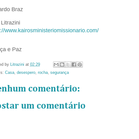
ardo Braz
Litrazini
p://www.kairosministeriomissionario.com/
ça e Paz
ed by
Litrazini
at
02:29
ls:
Casa
,
desespero
,
rocha
,
segurança
enhum comentário:
ostar um comentário