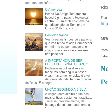
ser uma condição...
Ric
O Amor Leal
Hesed No Antigo Testamento,
Por 
hesed é uma palavra teológica
central. É um atributo-chave na
htt
autodescrição do Senhor em
Êxodo 34.6-7; e, con...
Conversa franca
Gra
Vós já estais limpos pela palavra
que vos tenho falado.Permanecei
em mim, e eu permanecerei em
Post
vós; como a vara de si mesma
não pode dar ...
Labe
A IMPORTÂNCIA DE SER
CHEIO DO ESPÍRITO SANTO
N
Podemos escolher diversas
maneiras para seguir a nossa
vida, mas a melhor delas é viver
de forma abundante com o poder
P
de Deus. E o segre...
UNÇÃO SEGUNDO A BÍBLIA
A unção (com azeite) é um dos
mais antigos costumes israelitas.
Trata-se, provavelmente, da
herança de culturas anteriores à