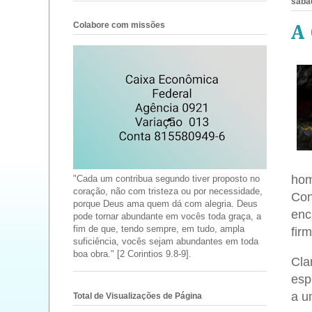
sábad
Colabore com missões
A
hom
"Cada um contribua segundo tiver proposto no
coração, não com tristeza ou por necessidade,
Con
porque Deus ama quem dá com alegria. Deus
enc
pode tornar abundante em vocês toda graça, a
fim de que, tendo sempre, em tudo, ampla
firm
suficiência, vocês sejam abundantes em toda
boa obra." [2 Corintios 9.8-9].
Cla
esp
a u
Total de Visualizações de Página