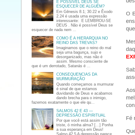
des
É POSSÍVEL DEUS SE
ESQUECER DE ALGUÉM?
Em Gênesis 8.1; 30.22 e Êxodo
O E
2.24 é usada uma expressão
ens
interessante: E LEMBROU-SE
DEUS . Não é possível Deus se
que
esquecer de nada nem ...
COMO É A HIERARQUIA NO
Mes
REINO DAS TREVAS?
Imaginamos que o reino do mal
daq
seja uma bagunça, sujo e
EX
desorganizado, mas não é
assim. Mesmo consciente de
que é um derrotado, Satanás é ...
Sab
CONSEQUENCIAS DA
ass
MURMURAÇÃO
Quando começamos a murmurar
é sinal de que estamos
Aos
duvidando de Deus e acabamos
me
dando brecha para o inimigo,
fazemos exatamente o que ele qu...
con
SALMOS 42 E 43 —
DEPRESSÃO ESPIRITUAL
Fé 
Por que você está assim tão
triste, ó minha alma? […] Ponha
a sua esperança em Deus!
Que
Salmo 42.5 A depressão parece