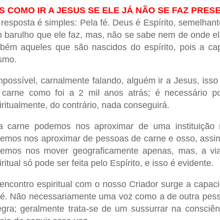
S COMO IR A JESUS SE ELE JÁ NÃO SE FAZ PRES
 resposta é simples: Pela fé. Deus é Espírito, semelhan
o barulho que ele faz, mas, não se sabe nem de onde 
bém aqueles que são nascidos do espírito, pois a cap
smo.
mpossível, carnalmente falando, alguém ir a Jesus, isso
carne como foi a 2 mil anos atrás; é necessário p
iritualmente, do contrário, nada conseguirá.
a carne podemos nos aproximar de uma instituição 
emos nos aproximar de pessoas de carne e osso, assi
emos nos mover geograficamente apenas, mas, a via
ritual só pode ser feita pelo Espírito, e isso é evidente.
encontro espiritual com o nosso Criador surge a capac
fé. Não necessariamente uma voz como a de outra pes
egra; geralmente trata-se de um sussurrar na consciê