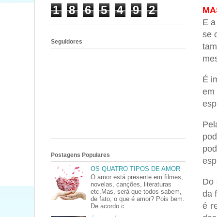
1
8
6
5
4
9
2
MA
E a
se 
Seguidores
tam
me
É i
em 
esp
Pel
pod
pod
Postagens Populares
espi
OS QUATRO TIPOS DE AMOR
O amor está presente em filmes,
Do 
novelas, canções, literaturas
etc.Mas, será que todos sabem,
da 
de fato, o que é amor? Pois bem.
é r
De acordo c...