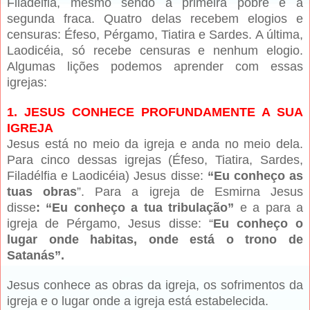
Filadélfia, mesmo sendo a primeira pobre e a
segunda fraca. Quatro delas recebem elogios e
censuras: Éfeso, Pérgamo, Tiatira e Sardes. A última,
Laodicéia, só recebe censuras e nenhum elogio.
Algumas lições podemos aprender com essas
igrejas:
1. JESUS CONHECE PROFUNDAMENTE A SUA
IGREJA
Jesus está no meio da igreja e anda no meio dela.
Para cinco dessas igrejas (Éfeso, Tiatira, Sardes,
Filadélfia e Laodicéia) Jesus disse:
“Eu conheço as
tuas obras
”. Para a igreja de Esmirna Jesus
disse
: “Eu conheço a tua tribulação”
e a para a
igreja de Pérgamo, Jesus disse: “
Eu conheço o
lugar onde habitas, onde está o trono de
Satanás”.
Jesus conhece as obras da igreja, os sofrimentos da
igreja e o lugar onde a igreja está estabelecida.