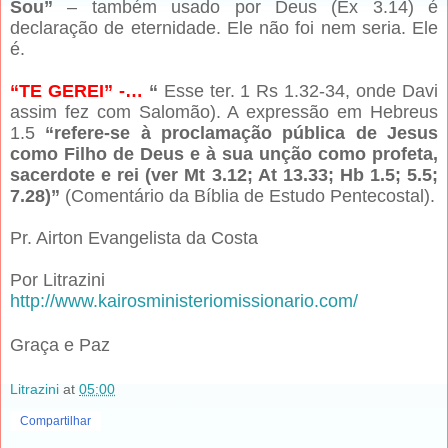
Sou”
– também usado por Deus (Êx 3.14) é
declaração de eternidade. Ele não foi nem seria. Ele
é.
“TE GEREI” -…
“
Esse ter. 1 Rs 1.32-34, onde Davi
assim fez com Salomão). A expressão em Hebreus
1.5
“refere-se à proclamação pública de Jesus
como Filho de Deus e à sua unção como profeta,
sacerdote e rei (ver Mt 3.12; At 13.33; Hb 1.5; 5.5;
7.28)”
(Comentário da Bíblia de Estudo Pentecostal).
Pr. Airton Evangelista da Costa
Por Litrazini
http://www.kairosministeriomissionario.com/
Graça e Paz
Litrazini
at
05:00
Compartilhar