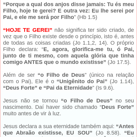
“Porque a qual dos anjos disse jamais: Tu és meu
Filho, hoje te gerei? E outra vez: Eu lhe serei por
Pai, e ele me será por Filho
” (Hb 1.5)
“HOJE TE GEREI”
não significa ter sido criado, de
vez que o Filho existe desde o princípio, isto é, antes
de todas as coisas criadas (Jo 1.1,2, 14). O próprio
Filho declara: “
E, agora, glorifica-me tu, ó Pai,
junto de ti mesmo, com aquela glória que tinha
comigo ANTES que o mundo existisse”
(Jo 17.5).
Além de ser
“o Filho de Deus
” (único na relação
com o Pai), Ele é o
“Unigênito do Pai”
(Jo 1.14),
“Deus Forte” e “Pai da Eternidade
” (Is 9.6).
Jesus não se tornou
“o Filho de Deus”
no seu
nascimento. Daí haver sido chamado “
Deus Forte”
muito antes de vir à luz.
Jesus declara a sua eternidade também aqui:
“Antes
que Abraão existisse, EU SOU”
(Jo 8.58).
“Eu