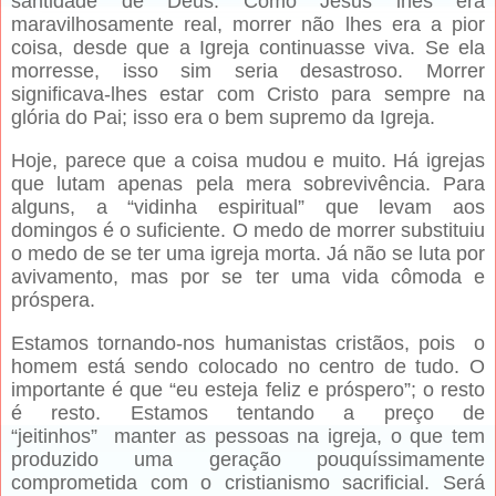
santidade de Deus. Como Jesus lhes era
maravilhosamente real, morrer não lhes era a pior
coisa, desde que a Igreja continuasse viva. Se ela
morresse, isso sim seria desastroso. Morrer
significava-lhes estar com Cristo para sempre na
glória do Pai; isso era o bem supremo da Igreja.
Hoje, parece que a coisa mudou e muito. Há igrejas
que lutam apenas pela mera sobrevivência. Para
alguns, a “vidinha espiritual” que levam aos
domingos é o suficiente. O medo de morrer substituiu
o medo de se ter uma igreja morta. Já não se luta por
avivamento, mas por se ter uma vida cômoda e
próspera.
Estamos tornando-nos humanistas cristãos, pois o
homem está sendo colocado no centro de tudo. O
importante é que “eu esteja feliz e próspero”; o resto
é resto. Estamos tentando a preço de
“jeitinhos” manter as pessoas na igreja, o que tem
produzido uma geração pouquíssimamente
comprometida com o cristianismo sacrificial. Será