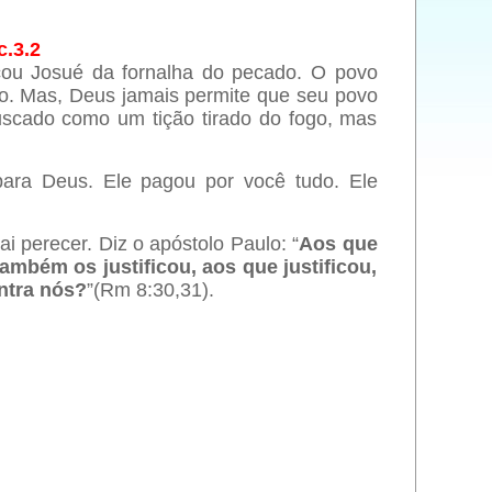
.
.3.2
ncou Josué da fornalha do pecado. O povo
pero. Mas, Deus jamais permite que seu povo
muscado como um tição tirado do fogo, mas
para Deus. Ele pagou por você tudo. Ele
i perecer. Diz o apóstolo Paulo: “
Aos que
bém os justificou, aos que justificou,
ntra nós?
”(Rm 8:30,31).