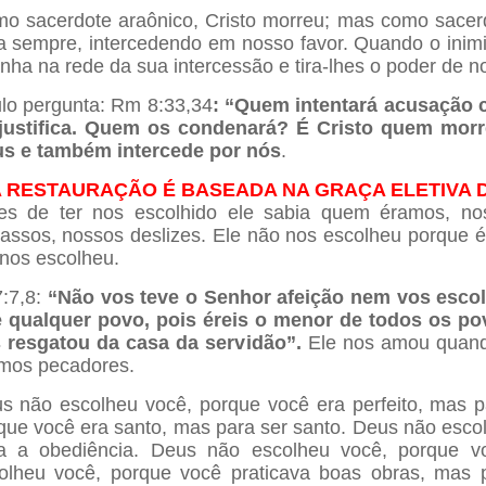
o sacerdote araônico, Cristo morreu; mas como sacer
a sempre, intercedendo em nosso favor. Quando o inimig
nha na rede da sua intercessão e tira-lhes o poder de nos
lo pergunta: Rm 8:33,34
: “Quem intentará acusação 
justifica. Quem os condenará? É Cristo quem morre
s e também intercede por nós
.
 A RESTAURAÇÃO É BASEADA NA GRAÇA ELETIVA DE
es de ter nos escolhido ele sabia quem éramos, no
cassos, nossos deslizes. Ele não nos escolheu porque 
 nos escolheu.
7:7,8:
“Não vos teve o Senhor afeição nem vos esco
 qualquer povo, pois éreis o menor de todos os 
 resgatou da casa da servidão”.
Ele nos amou quand
mos pecadores.
s não escolheu você, porque você era perfeito, mas p
que você era santo, mas para ser santo. Deus não esco
a a obediência. Deus não escolheu você, porque v
olheu você, porque você praticava boas obras, mas p