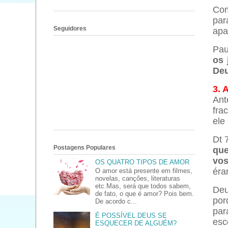
Com
par
Seguidores
apa
Pau
os 
Deu
3.
Ant
fra
ele
Dt 
Postagens Populares
que
vos
OS QUATRO TIPOS DE AMOR
éra
O amor está presente em filmes,
novelas, canções, literaturas
etc.Mas, será que todos sabem,
Deu
de fato, o que é amor? Pois bem.
por
De acordo c...
par
É POSSÍVEL DEUS SE
esc
ESQUECER DE ALGUÉM?