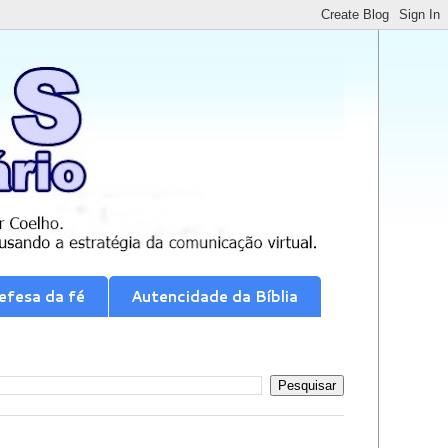
efesa da fé
Autencidade da Bíblia