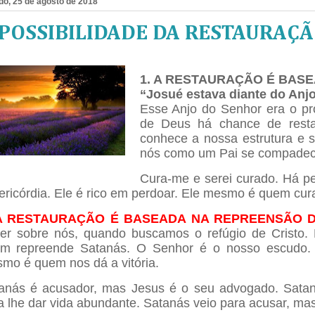
o, 25 de agosto de 2018
 POSSIBILIDADE DA RESTAURAÇ
1. A RESTAURAÇÃO É BAS
“Josué estava diante do Anj
Esse Anjo do Senhor era o pr
de Deus há chance de restau
conhece a nossa estrutura e
nós como um Pai se compadece
Cura-me e serei curado. Há pe
ericórdia. Ele é rico em perdoar. Ele mesmo é quem cura
 A RESTAURAÇÃO É BASEADA NA REPREENSÃO 
er sobre nós, quando buscamos o refúgio de Cristo
m repreende Satanás. O Senhor é o nosso escudo.
mo é quem nos dá a vitória.
anás é acusador, mas Jesus é o seu advogado. Sataná
a lhe dar vida abundante. Satanás veio para acusar, mas