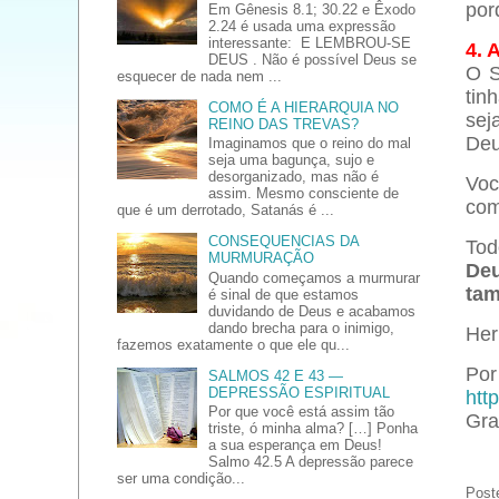
por
Em Gênesis 8.1; 30.22 e Êxodo
2.24 é usada uma expressão
interessante: E LEMBROU-SE
4.
DEUS . Não é possível Deus se
O S
esquecer de nada nem ...
tin
COMO É A HIERARQUIA NO
sej
REINO DAS TREVAS?
Deu
Imaginamos que o reino do mal
seja uma bagunça, sujo e
desorganizado, mas não é
Voc
assim. Mesmo consciente de
com
que é um derrotado, Satanás é ...
CONSEQUENCIAS DA
Tod
MURMURAÇÃO
Deu
Quando começamos a murmurar
tam
é sinal de que estamos
duvidando de Deus e acabamos
dando brecha para o inimigo,
Her
fazemos exatamente o que ele qu...
Por 
SALMOS 42 E 43 —
DEPRESSÃO ESPIRITUAL
htt
Por que você está assim tão
Gra
triste, ó minha alma? […] Ponha
a sua esperança em Deus!
Salmo 42.5 A depressão parece
ser uma condição...
Post