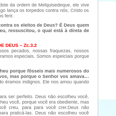
dote da ordem de Melquisedeque, ele vive
o lança os torpedos contra nós, Cristo os
 ferir.
contra os eleitos de Deus? É Deus quem
u, ressuscitou, o qual está à direta de
 DEUS – Zc.3.2
ssos pecados, nossas fraquezas, nossos
éramos especiais. Somos espeiciais porque
lheu porque fôsseis mais numerosos do
povos, mas porque o Senhor vos amava…
o éramos indignos. Ele nos amou quando
ara ser perfeito. Deus não escolheu você,
lheu você, porque você era obediente, mas
ocê creu, para para você crer.Deus não
ara praticá-las. Deus não escolheu você