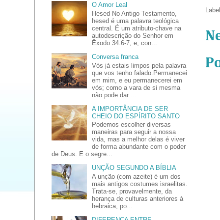
O Amor Leal
Labe
Hesed No Antigo Testamento,
hesed é uma palavra teológica
central. É um atributo-chave na
N
autodescrição do Senhor em
Êxodo 34.6-7; e, con...
Conversa franca
P
Vós já estais limpos pela palavra
que vos tenho falado.Permanecei
em mim, e eu permanecerei em
vós; como a vara de si mesma
não pode dar ...
A IMPORTÂNCIA DE SER
CHEIO DO ESPÍRITO SANTO
Podemos escolher diversas
maneiras para seguir a nossa
vida, mas a melhor delas é viver
de forma abundante com o poder
de Deus. E o segre...
UNÇÃO SEGUNDO A BÍBLIA
A unção (com azeite) é um dos
mais antigos costumes israelitas.
Trata-se, provavelmente, da
herança de culturas anteriores à
hebraica, po...
DIFERENÇA ENTRE