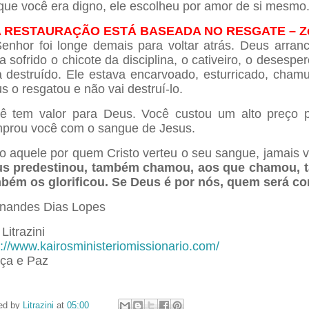
que você era digno, ele escolheu por amor de si mesmo
 A RESTAURAÇÃO ESTÁ BASEADA NO RESGATE – Zc
enhor foi longe demais para voltar atrás. Deus arra
ha sofrido o chicote da disciplina, o cativeiro, o deses
a destruído. Ele estava encarvoado, esturricado, cha
s o resgatou e não vai destruí-lo.
ê tem valor para Deus. Você custou um alto preço 
prou você com o sangue de Jesus.
o aquele por quem Cristo verteu o seu sangue, jamais va
s predestinou, também chamou, aos que chamou, tam
bém os glorificou. Se Deus é por nós, quem será co
nandes Dias Lopes
Litrazini
p://www.kairosministeriomissionario.com/
ça e Paz
ed by
Litrazini
at
05:00