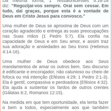
Da mesma forma, 1 Tessalonicenses 5:16-18
diz:
"Regozijai-vos sempre. Orai sem cessar. Em
tudo, dai graças, porque esta é a vontade de
Deus em Cristo Jesus para convosco."
Uma mulher de Deus se aproxima de Deus com um
coração agradecido e entrega as suas preocupações
nas Suas mãos (1 Pedro 5:7). Ela confia na
capacidade de Deus e em Seu amor, e assim traz
sua adoração e ansiedades ao Seu trono (Hebreus
4:14-16).
Uma mulher de Deus obedece aos Seus
mandamentos de amar os outros bem. Seu discurso
é edificante e encorajador, não calunioso ou cheio de
fofoca ou má intenção (Efésios 4:29; 1 Pedro 2:1-3).
Ela é gentil, compassiva e perdoadora (Efésios 4:32).
Ela ajuda a sustentar os fardos de outros crentes
(Gálatas 6:2, Romanos 12:15).
Na medida em que tem oportunidade, ela tenta fazer
o bem a todos, especialmente aos que também