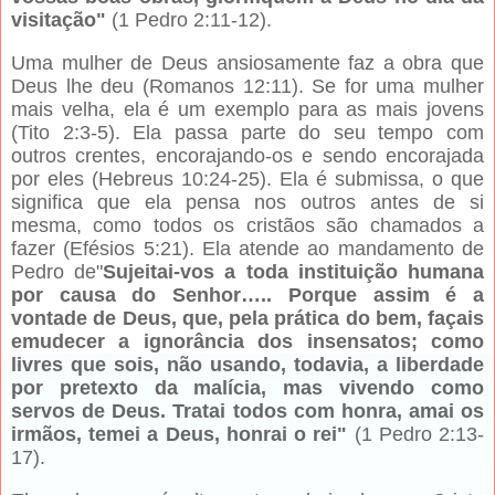
visitação"
(1 Pedro 2:11-12).
Uma mulher de Deus ansiosamente faz a obra que
Deus lhe deu (Romanos 12:11). Se for uma mulher
mais velha, ela é um exemplo para as mais jovens
(Tito 2:3-5). Ela passa parte do seu tempo com
outros crentes, encorajando-os e sendo encorajada
por eles (Hebreus 10:24-25). Ela é submissa, o que
significa que ela pensa nos outros antes de si
mesma, como todos os cristãos são chamados a
fazer (Efésios 5:21). Ela atende ao mandamento de
Pedro de"
Sujeitai-vos a toda instituição humana
por causa do Senhor….. Porque assim é a
vontade de Deus, que, pela prática do bem, façais
emudecer a ignorância dos insensatos; como
livres que sois, não usando, todavia, a liberdade
por pretexto da malícia, mas vivendo como
servos de Deus. Tratai todos com honra, amai os
irmãos, temei a Deus, honrai o rei"
(1 Pedro 2:13-
17).