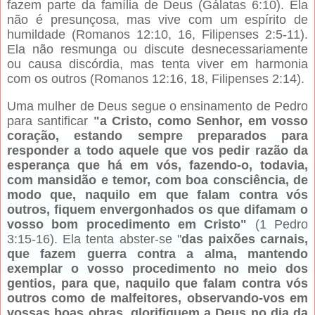
fazem parte da família de Deus (Gálatas 6:10). Ela
não é presunçosa, mas vive com um espírito de
humildade (Romanos 12:10, 16, Filipenses 2:5-11).
Ela não resmunga ou discute desnecessariamente
ou causa discórdia, mas tenta viver em harmonia
com os outros (Romanos 12:16, 18, Filipenses 2:14).
Uma mulher de Deus segue o ensinamento de Pedro
para santificar
"a Cristo, como Senhor, em vosso
coração, estando sempre preparados para
responder a todo aquele que vos pedir razão da
esperança que há em vós, fazendo-o, todavia,
com mansidão e temor, com boa consciência, de
modo que, naquilo em que falam contra vós
outros, fiquem envergonhados os que difamam o
vosso bom procedimento em Cristo"
(1 Pedro
3:15-16). Ela tenta abster-se "
das paixões carnais,
que fazem guerra contra a alma, mantendo
exemplar o vosso procedimento no meio dos
gentios, para que, naquilo que falam contra vós
outros como de malfeitores, observando-vos em
vossas boas obras, glorifiquem a Deus no dia da