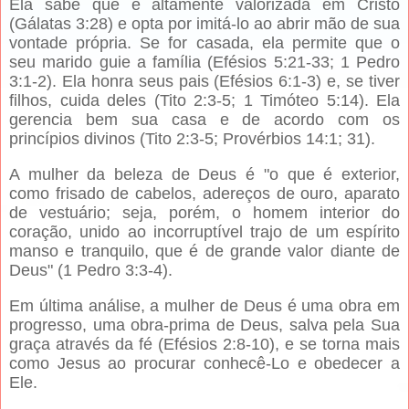
Ela sabe que é altamente valorizada em Cristo
(Gálatas 3:28) e opta por imitá-lo ao abrir mão de sua
vontade própria. Se for casada, ela permite que o
seu marido guie a família (Efésios 5:21-33; 1 Pedro
3:1-2). Ela honra seus pais (Efésios 6:1-3) e, se tiver
filhos, cuida deles (Tito 2:3-5; 1 Timóteo 5:14). Ela
gerencia bem sua casa e de acordo com os
princípios divinos (Tito 2:3-5; Provérbios 14:1; 31).
A mulher da beleza de Deus é "o que é exterior,
como frisado de cabelos, adereços de ouro, aparato
de vestuário; seja, porém, o homem interior do
coração, unido ao incorruptível trajo de um espírito
manso e tranquilo, que é de grande valor diante de
Deus" (1 Pedro 3:3-4).
Em última análise, a mulher de Deus é uma obra em
progresso, uma obra-prima de Deus, salva pela Sua
graça através da fé (Efésios 2:8-10), e se torna mais
como Jesus ao procurar conhecê-Lo e obedecer a
Ele.