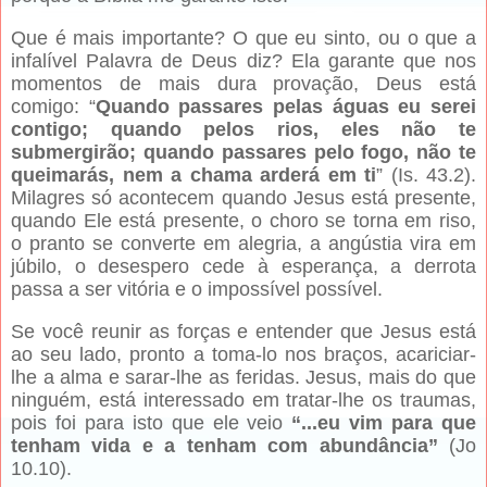
Que é mais importante? O que eu sinto, ou o que a
infalível Palavra de Deus diz? Ela garante que nos
momentos de mais dura provação, Deus está
comigo: “
Quando passares pelas águas eu serei
contigo; quando pelos rios, eles não te
submergirão; quando passares pelo fogo, não te
queimarás, nem a chama arderá em ti
” (Is. 43.2).
Milagres só acontecem quando Jesus está presente,
quando Ele está presente, o choro se torna em riso,
o pranto se converte em alegria, a angústia vira em
júbilo, o desespero cede à esperança, a derrota
passa a ser vitória e o impossível possível.
Se você reunir as forças e entender que Jesus está
ao seu lado, pronto a toma-lo nos braços, acariciar-
lhe a alma e sarar-lhe as feridas. Jesus, mais do que
ninguém, está interessado em tratar-lhe os traumas,
pois foi para isto que ele veio
“...eu vim para que
tenham vida e a tenham com abundância”
(Jo
10.10).