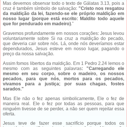
Mas devemos observar todo o texto de Gálatas 3.13, pois a
cruz é também símbolo de salvação:
"Cristo nos resgatou
da maldição da lei, fazendo-se ele próprio maldição em
nosso lugar (porque está escrito: Maldito todo aquele
que for pendurado em madeiro)
."
Gravemos profundamente em nossos corações: Jesus levou
voluntariamente sobre Si na cruz a maldição do pecado,
que deveria cair sobre nós. Lá, onde nós deveríamos estar
dependurados, Jesus esteve em nosso lugar, pagando o
preço da nossa salvação.
Assim fomos libertos da maldição. Em 1 Pedro 2.24 lemos o
mesmo com as seguintes palavras
: "Carregando ele
mesmo em seu corpo, sobre o madeiro, os nossos
pecados, para que nós, mortos para os pecados,
vivamos para a justiça; por suas chagas, fostes
sarados."
Mas Ele não o fez apenas simbolicamente, Ele o fez de
maneira real. Ele o fez por todas as pessoas, para que
ninguém tivesse de se perder, a não ser quem rejeitar essa
oferta.
Jesus teve de fazer esse sacrifício porque todos os