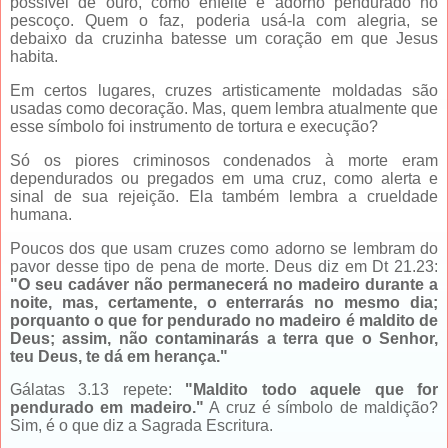
possível de ouro, como enfeite e adorno pendurado no
pescoço. Quem o faz, poderia usá-la com alegria, se
debaixo da cruzinha batesse um coração em que Jesus
habita.
Em certos lugares, cruzes artisticamente moldadas são
usadas como decoração. Mas, quem lembra atualmente que
esse símbolo foi instrumento de tortura e execução?
Só os piores criminosos condenados à morte eram
dependurados ou pregados em uma cruz, como alerta e
sinal de sua rejeição. Ela também lembra a crueldade
humana.
Poucos dos que usam cruzes como adorno se lembram do
pavor desse tipo de pena de morte. Deus diz em Dt 21.23:
"O seu cadáver não permanecerá no madeiro durante a
noite, mas, certamente, o enterrarás no mesmo dia;
porquanto o que for pendurado no madeiro é maldito de
Deus; assim, não contaminarás a terra que o Senhor,
teu Deus, te dá em herança."
Gálatas 3.13 repete:
"Maldito todo aquele que for
pendurado em madeiro."
A cruz é símbolo de maldição?
Sim, é o que diz a Sagrada Escritura.