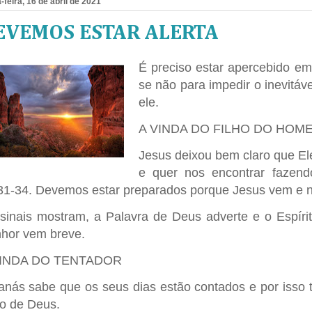
-feira, 16 de abril de 2021
EVEMOS ESTAR ALERTA
É preciso estar apercebido em
se não para impedir o inevitá
ele.
A VINDA DO FILHO DO HOM
Jesus deixou bem claro que El
e quer nos encontrar fazend
31-34. Devemos estar preparados porque Jesus vem e n
sinais mostram, a Palavra de Deus adverte e o Espíri
hor vem breve.
VINDA DO TENTADOR
anás sabe que os seus dias estão contados e por isso tra
o de Deus.