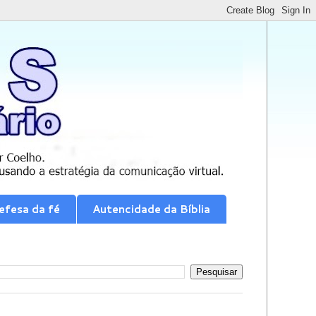
efesa da fé
Autencidade da Bíblia