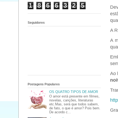
1
8
6
6
3
2
5
Dev
est
qua
Seguidores
A 
A m
qua
Emb
sem
Ao 
noi
Postagens Populares
Tran
OS QUATRO TIPOS DE AMOR
O amor está presente em filmes,
htt
novelas, canções, literaturas
etc.Mas, será que todos sabem,
de fato, o que é amor? Pois bem.
Gra
De acordo c...