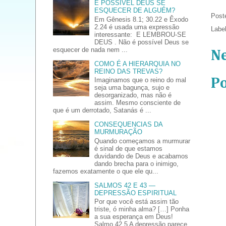
É POSSÍVEL DEUS SE
ESQUECER DE ALGUÉM?
Post
Em Gênesis 8.1; 30.22 e Êxodo
2.24 é usada uma expressão
Labe
interessante: E LEMBROU-SE
DEUS . Não é possível Deus se
esquecer de nada nem ...
N
COMO É A HIERARQUIA NO
REINO DAS TREVAS?
P
Imaginamos que o reino do mal
seja uma bagunça, sujo e
desorganizado, mas não é
assim. Mesmo consciente de
que é um derrotado, Satanás é ...
CONSEQUENCIAS DA
MURMURAÇÃO
Quando começamos a murmurar
é sinal de que estamos
duvidando de Deus e acabamos
dando brecha para o inimigo,
fazemos exatamente o que ele qu...
SALMOS 42 E 43 —
DEPRESSÃO ESPIRITUAL
Por que você está assim tão
triste, ó minha alma? […] Ponha
a sua esperança em Deus!
Salmo 42.5 A depressão parece