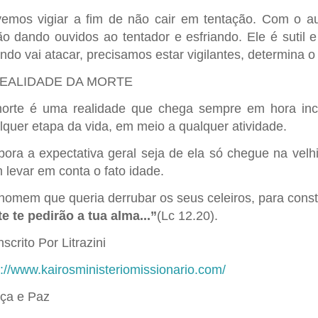
emos vigiar a fim de não cair em tentação. Com o a
ão dando ouvidos ao tentador e esfriando. Ele é suti
ndo vai atacar, precisamos estar vigilantes, determina o
REALIDADE DA MORTE
orte é uma realidade que chega sempre em hora inc
lquer etapa da vida, em meio a qualquer atividade.
ora a expectativa geral seja de ela só chegue na velhi
 levar em conta o fato idade.
homem que queria derrubar os seus celeiros, para const
te te pedirão a tua alma...”
(Lc 12.20).
scrito Por Litrazini
p://www.kairosministeriomissionario.com/
ça e Paz