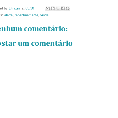
ed by
Litrazini
at
03:30
ls:
alerta
,
repentinamente
,
vinda
enhum comentário:
ostar um comentário