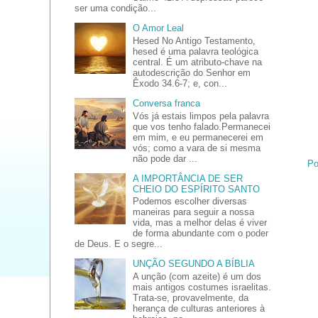
ser uma condição...
O Amor Leal
Hesed No Antigo Testamento,
hesed é uma palavra teológica
central. É um atributo-chave na
autodescrição do Senhor em
Êxodo 34.6-7; e, con...
Conversa franca
Vós já estais limpos pela palavra
que vos tenho falado.Permanecei
em mim, e eu permanecerei em
vós; como a vara de si mesma
não pode dar ...
Po
A IMPORTÂNCIA DE SER
CHEIO DO ESPÍRITO SANTO
Podemos escolher diversas
maneiras para seguir a nossa
vida, mas a melhor delas é viver
de forma abundante com o poder
de Deus. E o segre...
UNÇÃO SEGUNDO A BÍBLIA
A unção (com azeite) é um dos
mais antigos costumes israelitas.
Trata-se, provavelmente, da
herança de culturas anteriores à