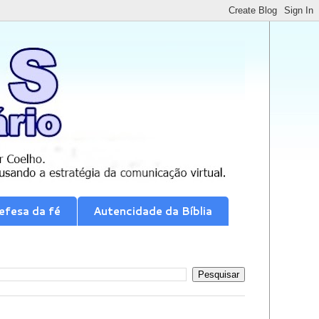
efesa da fé
Autencidade da Bíblia