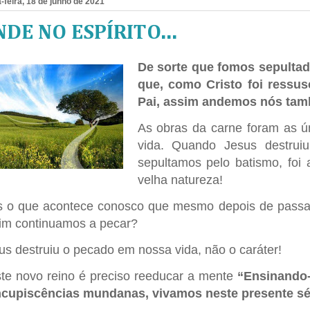
-feira, 18 de junho de 2021
DE NO ESPÍRITO...
De sorte que fomos sepultad
que, como Cristo foi ressus
Pai, assim andemos nós tam
As obras da carne foram as ú
vida. Quando Jesus destru
sepultamos pelo batismo, foi
velha natureza!
 o que acontece conosco que mesmo depois de passarmo
im continuamos a pecar?
us destruiu o pecado em nossa vida, não o caráter!
te novo reino é preciso reeducar a mente
“Ensinando-
cupiscências mundanas, vivamos neste presente sécu