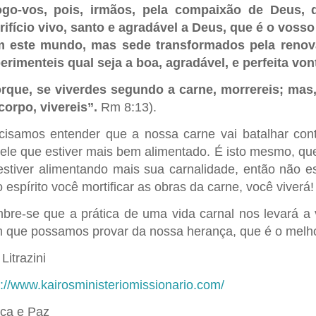
go-vos, pois, irmãos, pela compaixão de Deus,
rifício vivo, santo e agradável a Deus, que é o voss
 este mundo, mas sede transformados pela renov
erimenteis qual seja a boa, agradável, e perfeita vo
rque, se viverdes segundo a carne, morrereis; mas, 
corpo, vivereis”.
Rm 8:13).
cisamos entender que a nossa carne vai batalhar con
ele que estiver mais bem alimentado. É isto mesmo, que
estiver alimentando mais sua carnalidade, então não es
o espírito você mortificar as obras da carne, você viverá!
bre-se que a prática de uma vida carnal nos levará a
 que possamos provar da nossa herança, que é o melho
Litrazini
p://www.kairosministeriomissionario.com/
ça e Paz