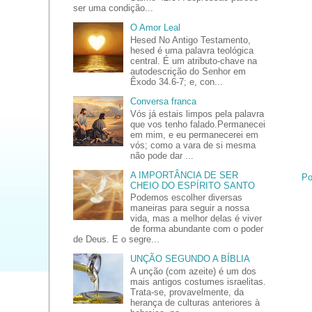
ser uma condição...
O Amor Leal
Hesed No Antigo Testamento,
hesed é uma palavra teológica
central. É um atributo-chave na
autodescrição do Senhor em
Êxodo 34.6-7; e, con...
Conversa franca
Vós já estais limpos pela palavra
que vos tenho falado.Permanecei
em mim, e eu permanecerei em
vós; como a vara de si mesma
não pode dar ...
A IMPORTÂNCIA DE SER
Po
CHEIO DO ESPÍRITO SANTO
Podemos escolher diversas
maneiras para seguir a nossa
vida, mas a melhor delas é viver
de forma abundante com o poder
de Deus. E o segre...
UNÇÃO SEGUNDO A BÍBLIA
A unção (com azeite) é um dos
mais antigos costumes israelitas.
Trata-se, provavelmente, da
herança de culturas anteriores à