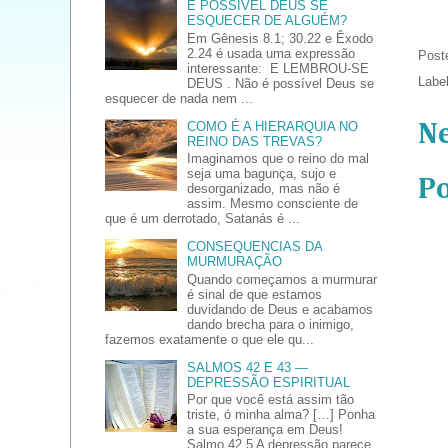
É POSSÍVEL DEUS SE
ESQUECER DE ALGUÉM?
Em Gênesis 8.1; 30.22 e Êxodo
2.24 é usada uma expressão
Post
interessante: E LEMBROU-SE
Labe
DEUS . Não é possível Deus se
esquecer de nada nem ...
COMO É A HIERARQUIA NO
N
REINO DAS TREVAS?
Imaginamos que o reino do mal
seja uma bagunça, sujo e
P
desorganizado, mas não é
assim. Mesmo consciente de
que é um derrotado, Satanás é ...
CONSEQUENCIAS DA
MURMURAÇÃO
Quando começamos a murmurar
é sinal de que estamos
duvidando de Deus e acabamos
dando brecha para o inimigo,
fazemos exatamente o que ele qu...
SALMOS 42 E 43 —
DEPRESSÃO ESPIRITUAL
Por que você está assim tão
triste, ó minha alma? […] Ponha
a sua esperança em Deus!
Salmo 42.5 A depressão parece