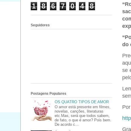
“Ro
1
8
6
7
0
4
8
sac
com
Seguidores
exp
“Po
do 
Pre
aqu
se 
pel
Lem
Postagens Populares
sem
OS QUATRO TIPOS DE AMOR
Por 
O amor está presente em filmes,
novelas, canções, literaturas
etc.Mas, será que todos sabem,
htt
de fato, o que é amor? Pois bem.
De acordo c...
Gra