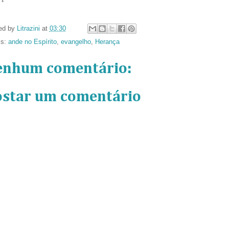
ed by
Litrazini
at
03:30
ls:
ande no Espírito
,
evangelho
,
Herança
enhum comentário:
ostar um comentário