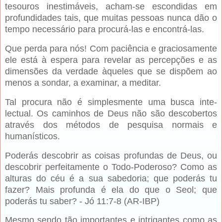
tesouros inestimáveis, acham-se escondidas em
profundida­des tais, que muitas pessoas nunca dão o
tempo necessário para procurá-las e encontrá-las.
Que per­da para nós! Com paciência e graciosamente
ele está à espera para revelar as percepções e as
dimen­sões da verdade àqueles que se dispõem ao
menos a sondar, a examinar, a meditar.
Tal procura não é simplesmente uma busca inte­
lectual. Os caminhos de Deus não são descobertos
através dos métodos de pesquisa normais e
humanísticos.
Poderás descobrir as coisas profundas de Deus, ou
des­cobrir perfeitamente o Todo-Poderoso? Como as
altu­ras do céu é a sua sabedoria; que poderás tu
fazer? Mais profunda é ela do que o Seol; que
poderás tu saber? - Jó 11:7-8 (AR-IBP)
Mesmo sendo tão importantes e intrigantes co­mo as