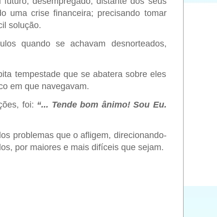
 futuro; desempregado; distante dos seus
do uma crise financeira; precisando tomar
il solução.
ulos quando se achavam desnorteados,
ita tempestade que se abatera sobre eles
arco em que navegavam.
ões, foi:
“... Tende bom ânimo! Sou Eu.
s dos problemas que o afligem, direcionando-
s, por maiores e mais difíceis que sejam.