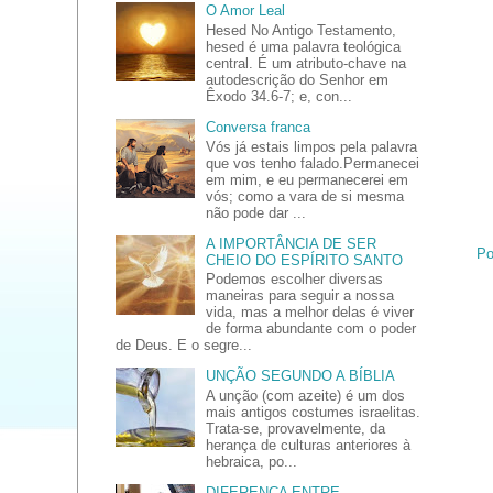
O Amor Leal
Hesed No Antigo Testamento,
hesed é uma palavra teológica
central. É um atributo-chave na
autodescrição do Senhor em
Êxodo 34.6-7; e, con...
Conversa franca
Vós já estais limpos pela palavra
que vos tenho falado.Permanecei
em mim, e eu permanecerei em
vós; como a vara de si mesma
não pode dar ...
A IMPORTÂNCIA DE SER
Po
CHEIO DO ESPÍRITO SANTO
Podemos escolher diversas
maneiras para seguir a nossa
vida, mas a melhor delas é viver
de forma abundante com o poder
de Deus. E o segre...
UNÇÃO SEGUNDO A BÍBLIA
A unção (com azeite) é um dos
mais antigos costumes israelitas.
Trata-se, provavelmente, da
herança de culturas anteriores à
hebraica, po...
DIFERENÇA ENTRE