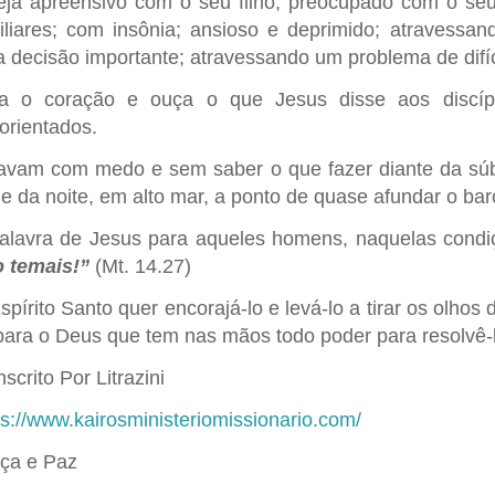
eja apreensivo com o seu filho; preocupado com o seu
iliares; com insônia; ansioso e deprimido; atravessan
 decisão importante; atravessando um problema de difíc
a o coração e ouça o que Jesus disse aos discíp
orientados.
avam com medo e sem saber o que fazer diante da súb
de da noite, em alto mar, a ponto de quase afundar o b
alavra de Jesus para aqueles homens, naquelas condiç
 temais!”
(Mt. 14.27)
spírito Santo quer encorajá-lo e levá-lo a tirar os olho
para o Deus que tem nas mãos todo poder para resolvê-lo
scrito Por Litrazini
ps://www.kairosministeriomissionario.com/
ça e Paz