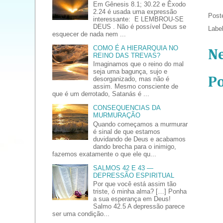
Em Gênesis 8.1; 30.22 e Êxodo
2.24 é usada uma expressão
Post
interessante: E LEMBROU-SE
DEUS . Não é possível Deus se
Labe
esquecer de nada nem ...
COMO É A HIERARQUIA NO
N
REINO DAS TREVAS?
Imaginamos que o reino do mal
seja uma bagunça, sujo e
P
desorganizado, mas não é
assim. Mesmo consciente de
que é um derrotado, Satanás é ...
CONSEQUENCIAS DA
MURMURAÇÃO
Quando começamos a murmurar
é sinal de que estamos
duvidando de Deus e acabamos
dando brecha para o inimigo,
fazemos exatamente o que ele qu...
SALMOS 42 E 43 —
DEPRESSÃO ESPIRITUAL
Por que você está assim tão
triste, ó minha alma? […] Ponha
a sua esperança em Deus!
Salmo 42.5 A depressão parece
ser uma condição...