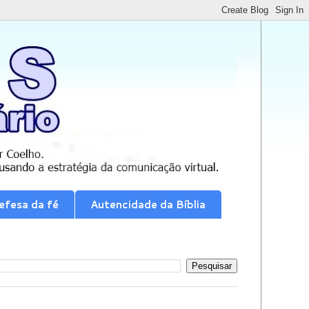
efesa da fé
Autencidade da Bíblia