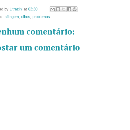
ed by
Litrazini
at
03:30
ls:
aflingem
,
olhos
,
problemas
enhum comentário:
ostar um comentário