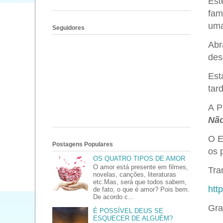
Est
fam
uma
Seguidores
Abr
des
Est
tar
A P
Não
O E
Postagens Populares
os 
OS QUATRO TIPOS DE AMOR
O amor está presente em filmes,
Tran
novelas, canções, literaturas
etc.Mas, será que todos sabem,
htt
de fato, o que é amor? Pois bem.
De acordo c...
Gra
É POSSÍVEL DEUS SE
ESQUECER DE ALGUÉM?