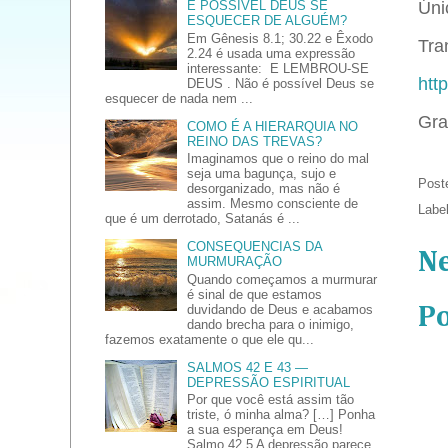
É POSSÍVEL DEUS SE
Úni
ESQUECER DE ALGUÉM?
Em Gênesis 8.1; 30.22 e Êxodo
Tran
2.24 é usada uma expressão
interessante: E LEMBROU-SE
htt
DEUS . Não é possível Deus se
esquecer de nada nem ...
Gra
COMO É A HIERARQUIA NO
REINO DAS TREVAS?
Imaginamos que o reino do mal
seja uma bagunça, sujo e
Post
desorganizado, mas não é
assim. Mesmo consciente de
Labe
que é um derrotado, Satanás é ...
CONSEQUENCIAS DA
N
MURMURAÇÃO
Quando começamos a murmurar
é sinal de que estamos
duvidando de Deus e acabamos
P
dando brecha para o inimigo,
fazemos exatamente o que ele qu...
SALMOS 42 E 43 —
DEPRESSÃO ESPIRITUAL
Por que você está assim tão
triste, ó minha alma? […] Ponha
a sua esperança em Deus!
Salmo 42.5 A depressão parece