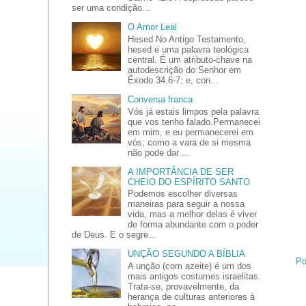
ser uma condição...
O Amor Leal
Hesed No Antigo Testamento,
hesed é uma palavra teológica
central. É um atributo-chave na
autodescrição do Senhor em
Êxodo 34.6-7; e, con...
Conversa franca
Vós já estais limpos pela palavra
que vos tenho falado.Permanecei
em mim, e eu permanecerei em
vós; como a vara de si mesma
não pode dar ...
A IMPORTÂNCIA DE SER
CHEIO DO ESPÍRITO SANTO
Podemos escolher diversas
maneiras para seguir a nossa
vida, mas a melhor delas é viver
de forma abundante com o poder
de Deus. E o segre...
UNÇÃO SEGUNDO A BÍBLIA
Po
A unção (com azeite) é um dos
mais antigos costumes israelitas.
Trata-se, provavelmente, da
herança de culturas anteriores à