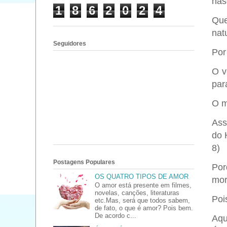
nas
1
8
6
2
0
2
4
Que
natu
Seguidores
Por
O v
par
O m
Ass
do 
8)
Postagens Populares
Por
OS QUATRO TIPOS DE AMOR
mor
O amor está presente em filmes,
novelas, canções, literaturas
Poi
etc.Mas, será que todos sabem,
de fato, o que é amor? Pois bem.
De acordo c...
Aqu