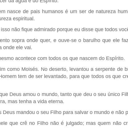
cer da água e do Espírito.
m nasce de pais humanos é um ser de natureza huma
reza espiritual.
 isso não fique admirado porque eu disse que todos voc
ento sopra onde quer, e ouve-se o barulho que ele f
a onde ele vai.
esmo acontece com todos os que nascem do Espírito.
im como Moisés. No deserto, levantou a serpente de 
Homem tem de ser levantado, para que todos os que cre
que Deus amou o mundo, tanto que deu o seu único Filh
ra, mas tenha a vida eterna.
s Deus mandou o seu Filho para salvar o mundo e não pa
ele que crê no Filho não é julgado; mas quem não crê