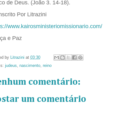
co de Deus. (João 3. 14-18).
scrito Por Litrazini
ps://www.kairosministeriomissionario.com/
ça e Paz
ed by
Litrazini
at
03:30
ls:
judeus
,
nascimento
,
reino
enhum comentário:
ostar um comentário