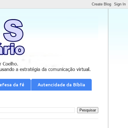
efesa da fé
Autencidade da Bíblia