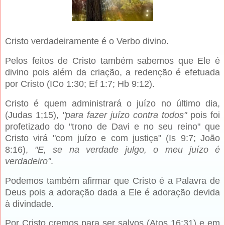
Cristo verdadeiramente é o Verbo divino.
Pelos feitos de Cristo também sabemos que Ele é
divino pois além da criação, a redenção é efetuada
por Cristo (ICo 1:30; Ef 1:7; Hb 9:12).
Cristo é quem administrará o juízo no último dia,
(Judas 1;15),
"para fazer juízo contra todos"
pois foi
profetizado do "trono de Davi e no seu reino" que
Cristo virá "com juízo e com justiça" (Is 9:7; João
8:16),
"E, se na verdade julgo, o meu juízo é
verdadeiro"
.
Podemos também afirmar que Cristo é a Palavra de
Deus pois a adoração dada a Ele é adoração devida
à divindade.
Por Cristo cremos para ser salvos (Atos 16:31) e em