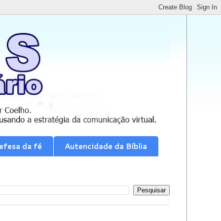
efesa da fé
Autencidade da Bíblia