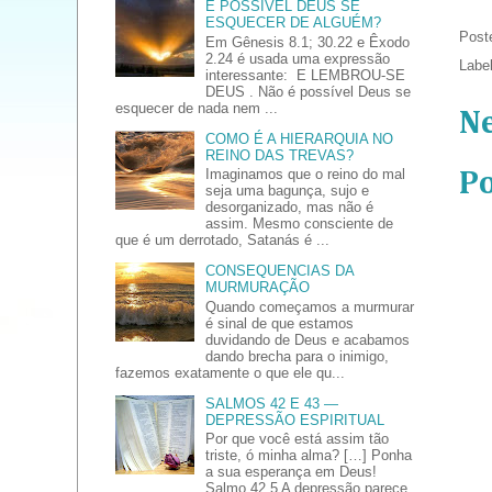
É POSSÍVEL DEUS SE
ESQUECER DE ALGUÉM?
Post
Em Gênesis 8.1; 30.22 e Êxodo
2.24 é usada uma expressão
Labe
interessante: E LEMBROU-SE
DEUS . Não é possível Deus se
esquecer de nada nem ...
N
COMO É A HIERARQUIA NO
REINO DAS TREVAS?
Imaginamos que o reino do mal
P
seja uma bagunça, sujo e
desorganizado, mas não é
assim. Mesmo consciente de
que é um derrotado, Satanás é ...
CONSEQUENCIAS DA
MURMURAÇÃO
Quando começamos a murmurar
é sinal de que estamos
duvidando de Deus e acabamos
dando brecha para o inimigo,
fazemos exatamente o que ele qu...
SALMOS 42 E 43 —
DEPRESSÃO ESPIRITUAL
Por que você está assim tão
triste, ó minha alma? […] Ponha
a sua esperança em Deus!
Salmo 42.5 A depressão parece