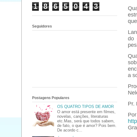
1
8
6
5
0
4
3
Qua
est
que
Seguidores
Lan
do 
pes
Qua
sob
enc
a s
Pro
Nel
Postagens Populares
Pr.
OS QUATRO TIPOS DE AMOR
O amor está presente em filmes,
Por 
novelas, canções, literaturas
htt
etc.Mas, será que todos sabem,
de fato, o que é amor? Pois bem.
Gra
De acordo c...