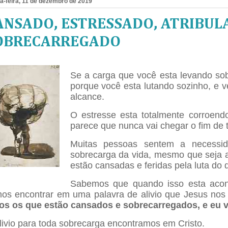
a-feira, 11 de dezembro de 2019
ANSADO, ESTRESSADO, ATRIBUL
OBRECARREGADO
Se a carga que você esta levando sob
porque você esta lutando sozinho, e v
alcance.
O estresse esta totalmente corroend
parece que nunca vai chegar o fim de t
Muitas pessoas sentem a necessi
sobrecarga da vida, mesmo que seja a
estão cansadas e feridas pela luta do d
Sabemos que quando isso esta acon
os encontrar em uma palavra de alivio que Jesus no
os os que estão cansados e sobrecarregados, e eu vos
livio para toda sobrecarga encontramos em Cristo.