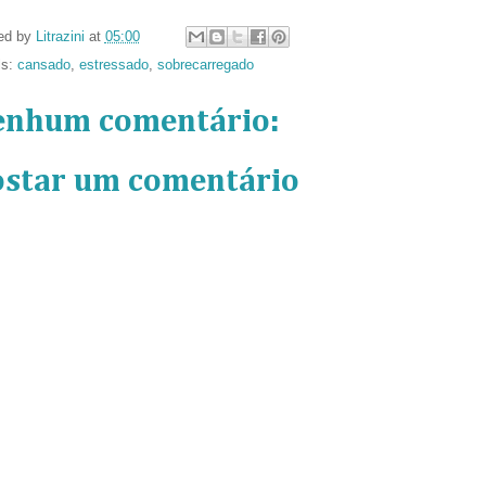
ed by
Litrazini
at
05:00
ls:
cansado
,
estressado
,
sobrecarregado
enhum comentário:
ostar um comentário