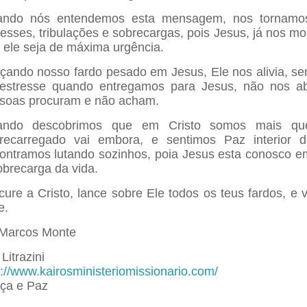
ndo nós entendemos esta mensagem, nos tornamos 
resses, tribulações e sobrecargas, pois Jesus, já nos m
 ele seja de máxima urgência.
çando nosso fardo pesado em Jesus, Ele nos alivia, se
estresse quando entregamos para Jesus, não nos ab
soas procuram e não acham.
ndo descobrimos que em Cristo somos mais que
recarregado vai embora, e sentimos Paz interior 
ontramos lutando sozinhos, poia Jesus esta conosco em 
obrecarga da vida.
cure a Cristo, lance sobre Ele todos os teus fardos, e 
e.
 Marcos Monte
Litrazini
p://www.kairosministeriomissionario.com/
ça e Paz