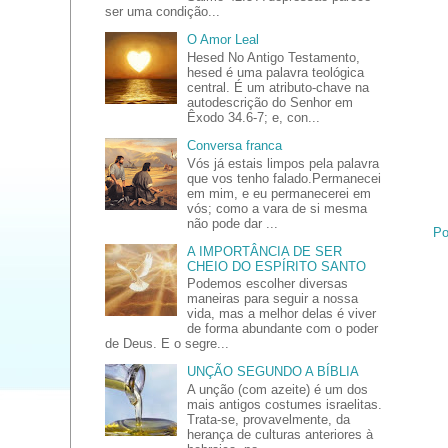
ser uma condição...
O Amor Leal
Hesed No Antigo Testamento,
hesed é uma palavra teológica
central. É um atributo-chave na
autodescrição do Senhor em
Êxodo 34.6-7; e, con...
Conversa franca
Vós já estais limpos pela palavra
que vos tenho falado.Permanecei
em mim, e eu permanecerei em
vós; como a vara de si mesma
não pode dar ...
Po
A IMPORTÂNCIA DE SER
CHEIO DO ESPÍRITO SANTO
Podemos escolher diversas
maneiras para seguir a nossa
vida, mas a melhor delas é viver
de forma abundante com o poder
de Deus. E o segre...
UNÇÃO SEGUNDO A BÍBLIA
A unção (com azeite) é um dos
mais antigos costumes israelitas.
Trata-se, provavelmente, da
herança de culturas anteriores à