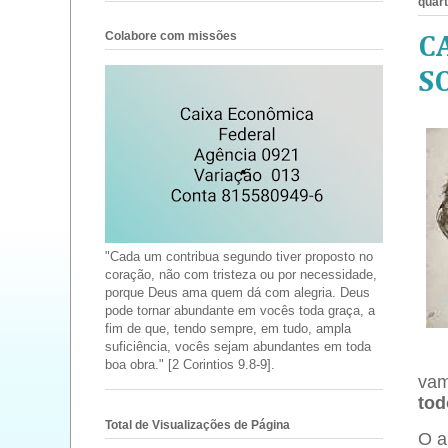
quart
Colabore com missões
C
S
"Cada um contribua segundo tiver proposto no
coração, não com tristeza ou por necessidade,
porque Deus ama quem dá com alegria. Deus
pode tornar abundante em vocês toda graça, a
fim de que, tendo sempre, em tudo, ampla
suficiência, vocês sejam abundantes em toda
boa obra." [2 Corintios 9.8-9].
vam
tod
Total de Visualizações de Página
O a